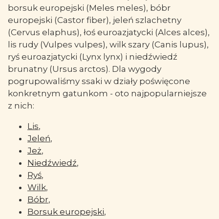
borsuk europejski (Meles meles), bóbr
europejski (Castor fiber), jeleń szlachetny
(Cervus elaphus), łoś euroazjatycki (Alces alces),
lis rudy (Vulpes vulpes), wilk szary (Canis lupus),
ryś euroazjatycki (Lynx lynx) i niedźwiedź
brunatny (Ursus arctos). Dla wygody
pogrupowaliśmy ssaki w działy poświęcone
konkretnym gatunkom - oto najpopularniejsze
z nich:
Lis
,
Jeleń
,
Jeż
,
Niedźwiedź
,
Ryś
,
Wilk
,
Bóbr
,
Borsuk europejski
,