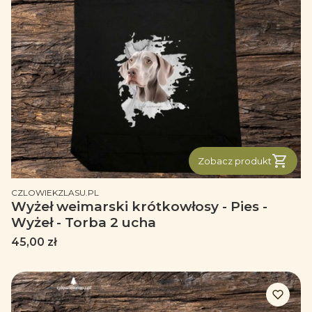
Zobacz produkt
PRODUCENT
CZLOWIEKZLASU.PL
Wyżeł weimarski krótkowłosy - Pies -
Wyżeł - Torba 2 ucha
Cena
45,00 zł