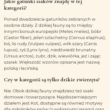
Jakie gatunki ssaków znajdę w tej
kategorii?
Ponad dwadzieścia gatunków zebranych w
osobne działy. Z dzikiej fauny są to między
innymi borsuk europejski (Meles meles), bóbr
(Castor fiber), jeleń szlachetny (Cervus elaphus),
łoś, lis rudy (Vulpes vulpes), wilk szary (Canis
lupus), ryś (Lynx lynx), niedźwiedź brunatny
(Ursus arctos), żubr, dzik, wiewiórka, jeż i zając
szarak. Większość wzorów opisana jest nazwą
polską i łacińską.
Czy w kategorii są tylko dzikie zwierzęta?
Nie. Obok dzikiej fauny znajdziesz też ssaki
domowe i towarzyszące. Najobszerniejszym
działem jest Kot, dostępne są również motywy
dla miłośników psów (z wybranymi rasami) oraz