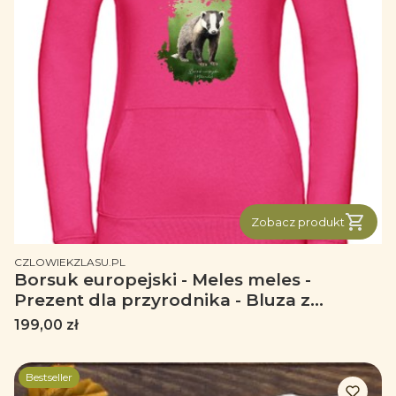
Zobacz produkt
PRODUCENT
CZLOWIEKZLASU.PL
Borsuk europejski - Meles meles -
Prezent dla przyrodnika - Bluza z
borsukiem - Bluza premium
Cena
199,00 zł
Bestseller