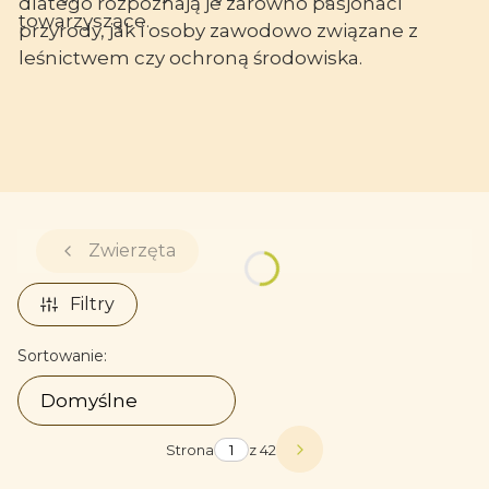
dlatego rozpoznają je zarówno pasjonaci
towarzyszące.
przyrody, jak i osoby zawodowo związane z
leśnictwem czy ochroną środowiska.
Zwierzęta
Filtry
Lista produktów
Sortowanie:
Domyślne
Strona
z 42
Następne produkty