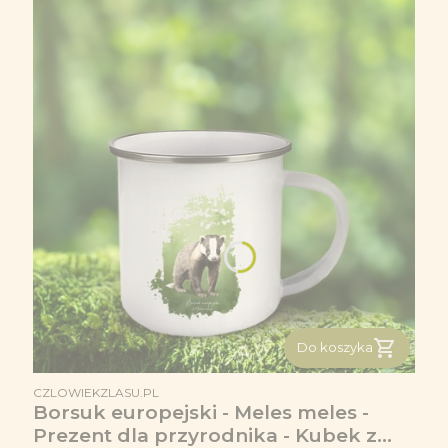
Do koszyka
PRODUCENT
CZLOWIEKZLASU.PL
Borsuk europejski - Meles meles -
Prezent dla przyrodnika - Kubek z