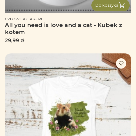
Do koszyka
PRODUCENT
CZLOWIEKZLASU.PL
All you need is love and a cat - Kubek z
kotem
Cena
29,99 zł