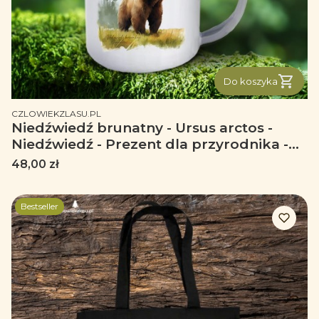
Do koszyka
PRODUCENT
CZLOWIEKZLASU.PL
Niedźwiedź brunatny - Ursus arctos -
Niedźwiedź - Prezent dla przyrodnika -
Kubek emaliowany
Cena
48,00 zł
Bestseller