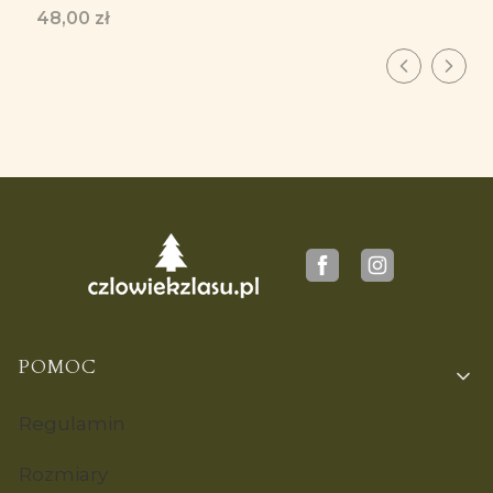
borsukiem - Kubek emaliowany
Cena
48,00 zł
Linki w stopce
POMOC
Regulamin
Rozmiary