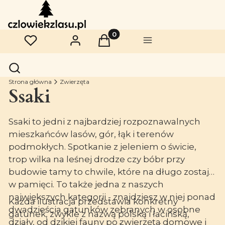
Produkty w koszyku: 0. Zobac
Ulubione
Zaloguj się
Koszyk
Menu
Otwórz wyszukiwarkę
Szukaj
Strona główna
Zwierzęta
Ssaki
Ssaki to jedni z najbardziej rozpoznawalnych
mieszkańców lasów, gór, łąk i terenów
podmokłych. Spotkanie z jeleniem o świcie,
trop wilka na leśnej drodze czy bóbr przy
budowie tamy to chwile, które na długo zostają
w pamięci. To także jedna z naszych
największych kategorii - znajdziesz w niej ponad
Każda ilustracja przedstawia konkretny
dwadzieścia gatunków zebranych w osobne
gatunek, zwykle z nazwą polską i łacińską,
działy, od dzikiej fauny po zwierzęta domowe i