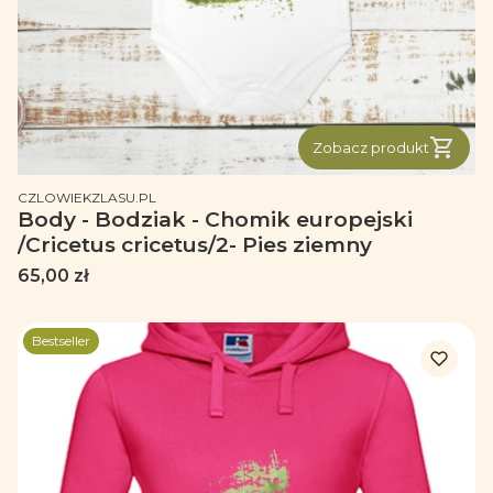
Zobacz produkt
PRODUCENT
CZLOWIEKZLASU.PL
Body - Bodziak - Chomik europejski
/Cricetus cricetus/2- Pies ziemny
Cena
65,00 zł
Bestseller