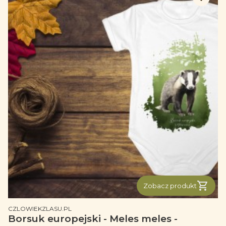
Zobacz produkt
PRODUCENT
CZLOWIEKZLASU.PL
Borsuk europejski - Meles meles -