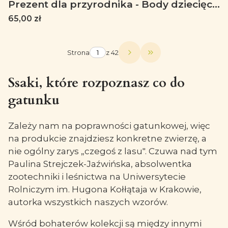
Prezent dla przyrodnika - Body dziecięce
z borsukiem - Body - Bodziak
Cena
65,00 zł
Strona
z 42
Przejdź do ostatniej
Ssaki, które rozpoznasz co do
gatunku
Zależy nam na poprawności gatunkowej, więc
na produkcie znajdziesz konkretne zwierzę, a
nie ogólny zarys „czegoś z lasu". Czuwa nad tym
Paulina Strejczek-Jaźwińska, absolwentka
zootechniki i leśnictwa na Uniwersytecie
Rolniczym im. Hugona Kołłątaja w Krakowie,
autorka wszystkich naszych wzorów.
Wśród bohaterów kolekcji są między innymi