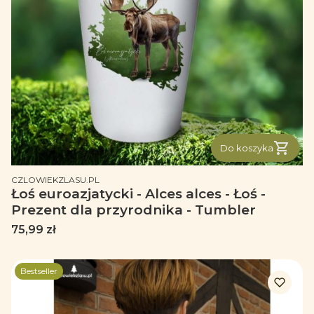
Do koszyka
PRODUCENT
CZLOWIEKZLASU.PL
Łoś euroazjatycki - Alces alces - Łoś -
Prezent dla przyrodnika - Tumbler
Cena
75,99 zł
Bestseller