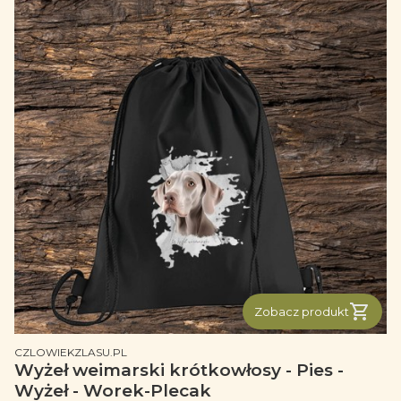
Zobacz produkt
PRODUCENT
CZLOWIEKZLASU.PL
Wyżeł weimarski krótkowłosy - Pies -
Wyżeł - Worek-Plecak