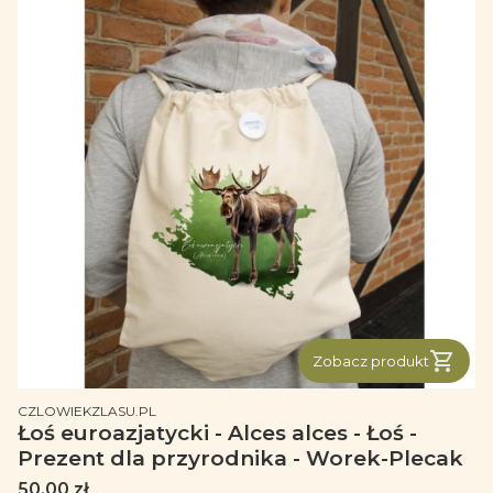
Zobacz produkt
PRODUCENT
CZLOWIEKZLASU.PL
Łoś euroazjatycki - Alces alces - Łoś -
Prezent dla przyrodnika - Worek-Plecak
Cena
50,00 zł