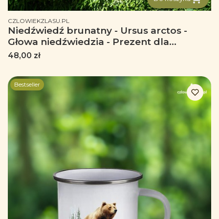
PRODUCENT
CZLOWIEKZLASU.PL
Niedźwiedź brunatny - Ursus arctos -
Głowa niedźwiedzia - Prezent dla
przyrodnika - Kubek emaliowany
Cena
48,00 zł
Bestseller