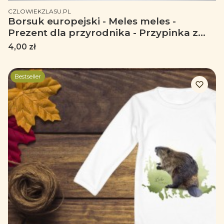
PRODUCENT
CZLOWIEKZLASU.PL
Borsuk europejski - Meles meles -
Prezent dla przyrodnika - Przypinka z
borsukiem - Przypinka
Cena
4,00 zł
Bestseller