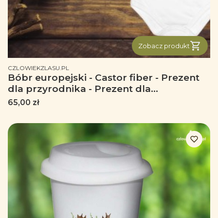
Zobacz produkt
PRODUCENT
CZLOWIEKZLASU.PL
Bóbr europejski - Castor fiber - Prezent
dla przyrodnika - Prezent dla
przyrodniczki - Body - Bodziak
Cena
65,00 zł