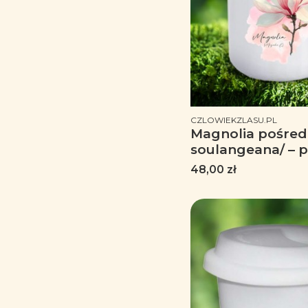
PRODUCENT
CZLOWIEKZLASU.PL
Magnolia pośred
soulangeana/ – p
botanika, prezent
Cena
48,00 zł
miłośnika roślin - Kube
emaliowany