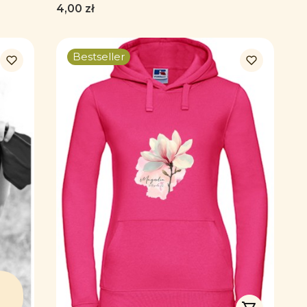
er
dla florysty, miłośnika roślin -
Cena
4,00 zł
Przypinka - Button
Bestseller