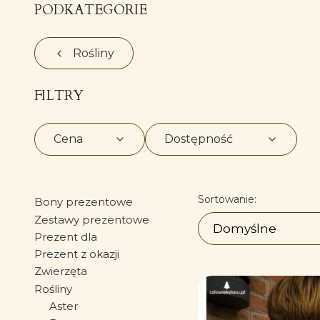
PODKATEGORIE
Rośliny
FILTRY
Cena
Dostępność
Koniec filtrów
Lista prod
Sortowanie:
Bony prezentowe
Zestawy prezentowe
Domyślne
Prezent dla
Prezent z okazji
Zwierzęta
Rośliny
Aster