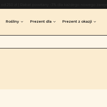
d 250 zł | Rabat powitany -3% dla każdego nowego zarej
Rośliny
Prezent dla
Prezent z okazji