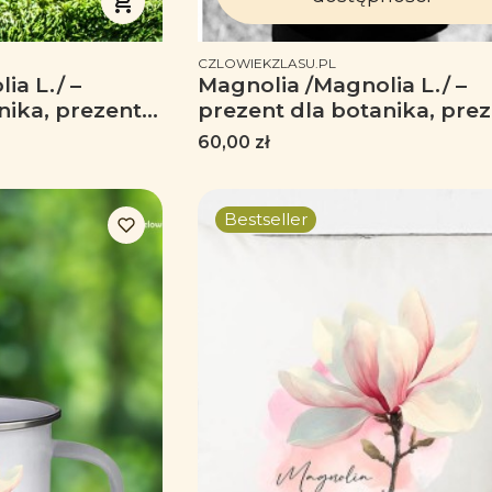
PRODUCENT
CZLOWIEKZLASU.PL
ia L./ –
Magnolia /Magnolia L./ –
nika, prezent
prezent dla botanika, pre
śnika roślin -
dla florysty, miłośnika rośli
Cena
60,00 zł
Torba na ramię
Bestseller