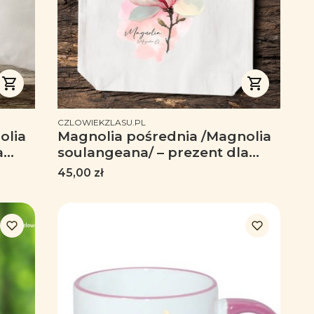
PRODUCENT
CZLOWIEKZLASU.PL
olia
Magnolia pośrednia /Magnolia
a
soulangeana/ – prezent dla
sty,
botanika, prezent dla florysty,
Cena
45,00 zł
ka
miłośnika roślin - Torba
naturalna