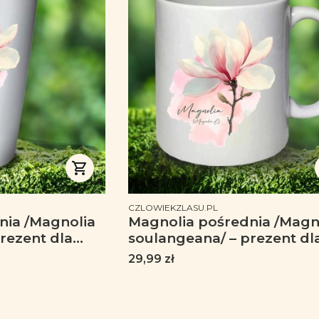
PRODUCENT
CZLOWIEKZLASU.PL
nia /Magnolia
Magnolia pośrednia /Magn
rezent dla
soulangeana/ – prezent dl
 dla florysty,
botanika, prezent dla flory
Cena
29,99 zł
miłośnika roślin - Tumbler
miłośnika roślin - kubek
ceramiczny