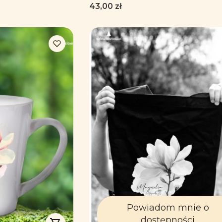
śnika roślin -
Kubek różowy retro camp
Cena
43,00 zł
Powiadom mnie o
dostępności