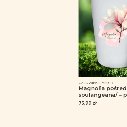
PRODUCENT
CZLOWIEKZLASU.PL
Magnolia pośred
soulangeana/ – p
botanika, prezent
Cena
75,99 zł