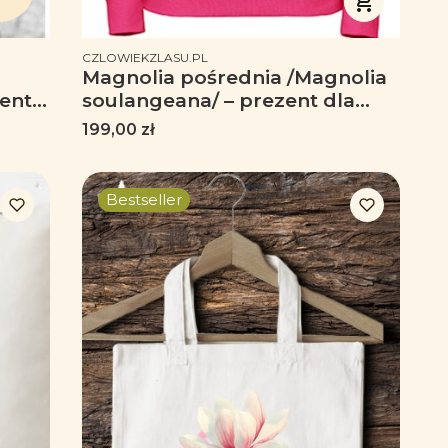
PRODUCENT
CZLOWIEKZLASU.PL
Magnolia pośrednia /Magnolia
zent
soulangeana/ – prezent dla
n -
botanika, prezent dla florysty,
Cena
199,00 zł
miłośnika roślin - Bluza z
kapturem / Bluza bez kaptura
Bestseller