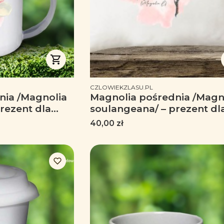
PRODUCENT
CZLOWIEKZLASU.PL
nia /Magnolia
Magnolia pośrednia /Magn
rezent dla
soulangeana/ – prezent dl
 dla florysty,
botanika, prezent dla flory
Cena
40,00 zł
k
miłośnika roślin - Podusz