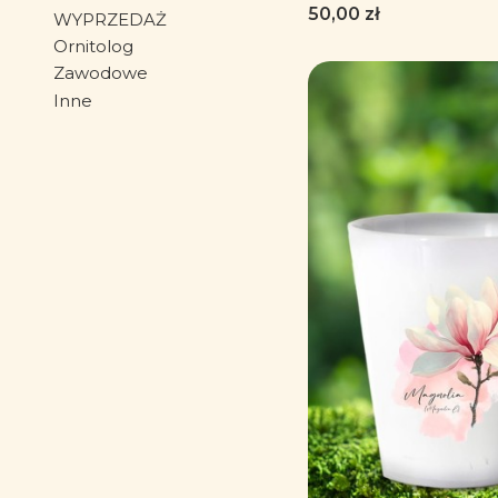
dla florysty, miło
Cena
50,00 zł
WYPRZEDAŻ
Worek-Plecak
Ornitolog
Zawodowe
Inne
Koniec menu