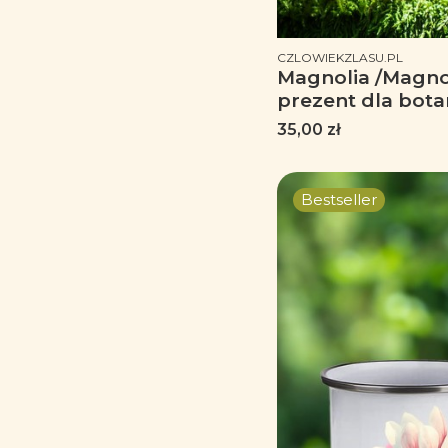
PRODUCENT
CZLOWIEKZLASU.PL
Magnolia /Magnol
prezent dla bota
dla florysty, miło
Cena
35,00 zł
Kubek latte
Bestseller