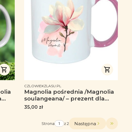
PRODUCENT
CZLOWIEKZLASU.PL
olia
Magnolia pośrednia /Magnolia
a
soulangeana/ – prezent dla
sty,
botanika, prezent dla florysty,
Cena
35,00 zł
miłośnika roślin - Kubek z
różowym uszkiem
Następna
Strona
z 2
Przejdź d