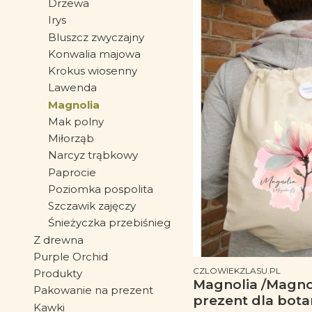
Drzewa
Irys
Bluszcz zwyczajny
Konwalia majowa
Krokus wiosenny
Lawenda
Magnolia
Mak polny
Miłorząb
Narcyz trąbkowy
Paprocie
Poziomka pospolita
Szczawik zajęczy
Śnieżyczka przebiśnieg
Z drewna
Purple Orchid
PRODUCENT
CZLOWIEKZLASU.PL
Produkty
Magnolia /Magnolia L./ –
Pakowanie na prezent
prezent dla bota
Kawki