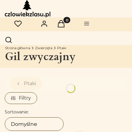
Produkty w koszyku: 0. Zobac
Ulubione
Zaloguj się
Koszyk
Menu
Otwórz wyszukiwarkę
Szukaj
Strona główna
Zwierzęta
Ptaki
Gil zwyczajny
Ptaki
Filtry
Lista produktów
Sortowanie:
Domyślne