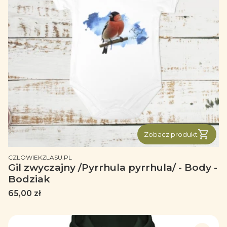
Zobacz produkt
PRODUCENT
CZLOWIEKZLASU.PL
Gil zwyczajny /Pyrrhula pyrrhula/ - Body -
Bodziak
Cena
65,00 zł