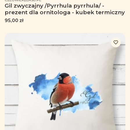
Gil zwyczajny /Pyrrhula pyrrhula/ -
prezent dla ornitologa - kubek termiczny
Cena
95,00 zł