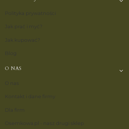
Polityka prywatności
Jak prać i myć?
Jak kupować?
Blog
O NAS
O nas
Kontakt i dane firmy
Dla firm
Osemkowa.pl - nasz drugi sklep