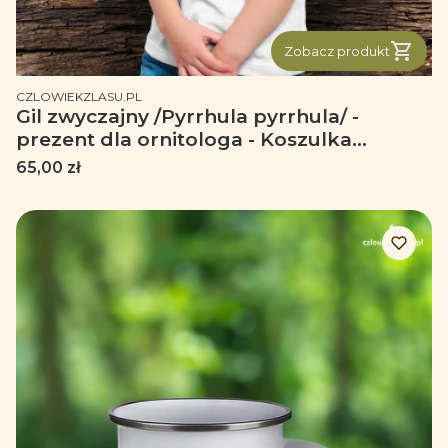
Zobacz produkt
PRODUCENT
CZLOWIEKZLASU.PL
Gil zwyczajny /Pyrrhula pyrrhula/ -
prezent dla ornitologa - Koszulka
dziecięca
Cena
65,00 zł