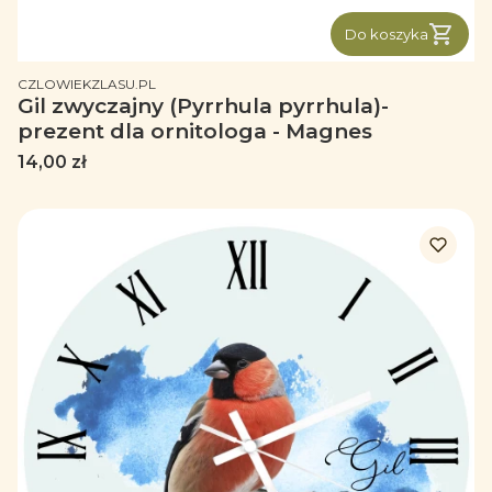
Do koszyka
PRODUCENT
CZLOWIEKZLASU.PL
Gil zwyczajny (Pyrrhula pyrrhula)-
prezent dla ornitologa - Magnes
Cena
14,00 zł