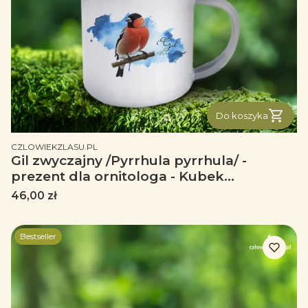
Do koszyka
PRODUCENT
CZLOWIEKZLASU.PL
Gil zwyczajny /Pyrrhula pyrrhula/ -
prezent dla ornitologa - Kubek
emaliowany
Cena
46,00 zł
Bestseller