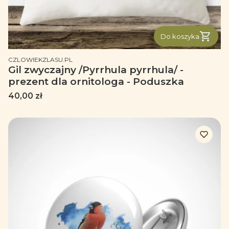
Do koszyka
PRODUCENT
CZLOWIEKZLASU.PL
Gil zwyczajny /Pyrrhula pyrrhula/ -
prezent dla ornitologa - Poduszka
Cena
40,00 zł