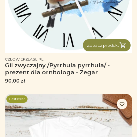
Zobacz produkt
PRODUCENT
CZLOWIEKZLASU.PL
Gil zwyczajny /Pyrrhula pyrrhula/ -
prezent dla ornitologa - Zegar
Cena
90,00 zł
Bestseller