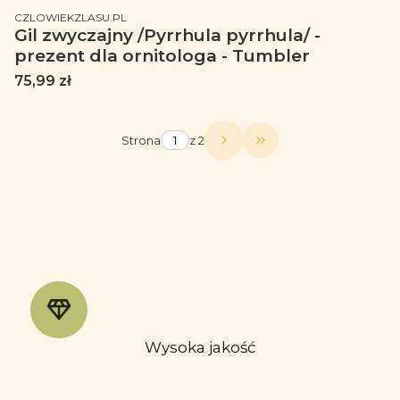
PRODUCENT
CZLOWIEKZLASU.PL
Gil zwyczajny /Pyrrhula pyrrhula/ -
prezent dla ornitologa - Tumbler
Cena
75,99 zł
Strona
z 2
Przejdź do ostatniej
Wysoka jakość