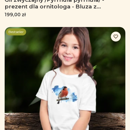
prezent dla ornitologa - Bluza z
kapturem / Bluza bez kaptura
Cena
199,00 zł
Bestseller