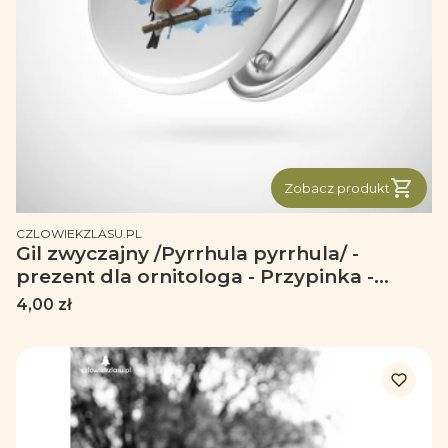
Zobacz produkt
PRODUCENT
CZLOWIEKZLASU.PL
Gil zwyczajny /Pyrrhula pyrrhula/ -
prezent dla ornitologa - Przypinka -
Button
Cena
4,00 zł