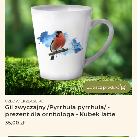
Zobacz produkt
PRODUCENT
CZLOWIEKZLASU.PL
Gil zwyczajny /Pyrrhula pyrrhula/ -
prezent dla ornitologa - Kubek latte
Cena
35,00 zł