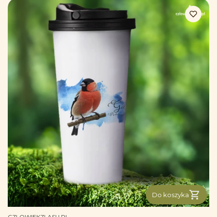
Do koszyka
PRODUCENT
CZLOWIEKZLASU.PL