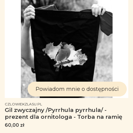
Powiadom mnie o dostępności
PRODUCENT
CZLOWIEKZLASU.PL
Gil zwyczajny /Pyrrhula pyrrhula/ -
prezent dla ornitologa - Torba na ramię
Cena
60,00 zł