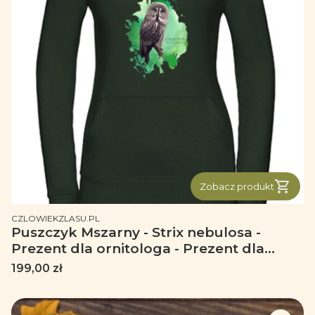
Zobacz produkt
PRODUCENT
CZLOWIEKZLASU.PL
Puszczyk Mszarny - Strix nebulosa -
Prezent dla ornitologa - Prezent dla
przyrodnika - Bluza
Cena
199,00 zł