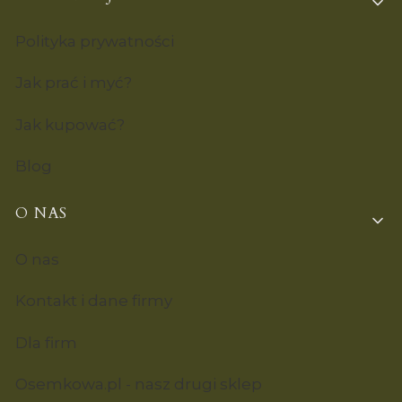
Polityka prywatności
Jak prać i myć?
Jak kupować?
Blog
O NAS
O nas
Kontakt i dane firmy
Dla firm
Osemkowa.pl - nasz drugi sklep