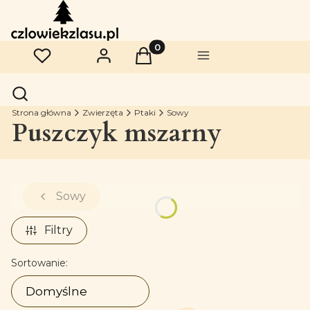
Produkty w koszyku: 0. Zobac
Ulubione
Zaloguj się
Koszyk
Menu
Otwórz wyszukiwarkę
Szukaj
Strona główna
Zwierzęta
Ptaki
Sowy
Puszczyk mszarny
Sowy
Filtry
Lista produktów
Sortowanie:
Domyślne