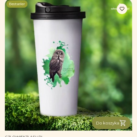
Bestseller
Do koszyka
PRODUCENT
CZLOWIEKZLASU.PL