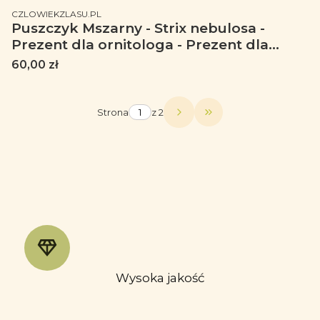
PRODUCENT
CZLOWIEKZLASU.PL
Puszczyk Mszarny - Strix nebulosa -
Prezent dla ornitologa - Prezent dla
przyrodnika - Torba na ramię
Cena
60,00 zł
Strona
z 2
Przejdź do ostatniej
Wysoka jakość