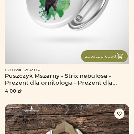
Zobacz produkt
PRODUCENT
CZLOWIEKZLASU.PL
Puszczyk Mszarny - Strix nebulosa -
Prezent dla ornitologa - Prezent dla
przyrodnika - Przypinka
Cena
4,00 zł