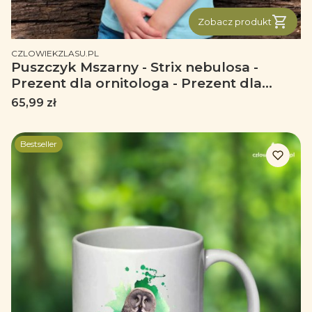
Zobacz produkt
PRODUCENT
CZLOWIEKZLASU.PL
Puszczyk Mszarny - Strix nebulosa -
Prezent dla ornitologa - Prezent dla
przyrodnika - Koszulka dziecięca
Cena
65,99 zł
Bestseller