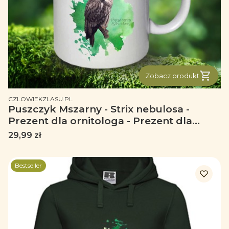
Zobacz produkt
PRODUCENT
CZLOWIEKZLASU.PL
Puszczyk Mszarny - Strix nebulosa -
Prezent dla ornitologa - Prezent dla
przyrodnika - Kubek ceramiczny
Cena
29,99 zł
Bestseller