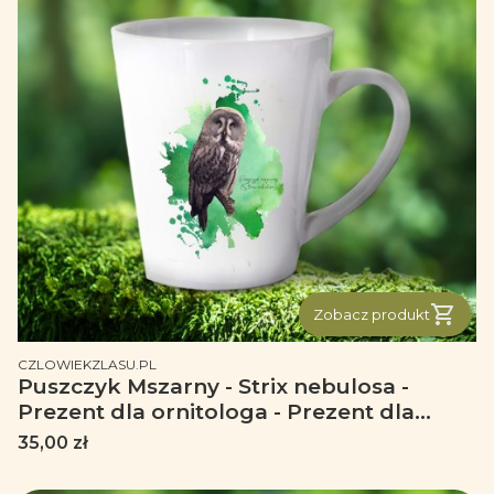
Zobacz produkt
PRODUCENT
CZLOWIEKZLASU.PL
Puszczyk Mszarny - Strix nebulosa -
Prezent dla ornitologa - Prezent dla
przyrodnika - Kubek latte
Cena
35,00 zł