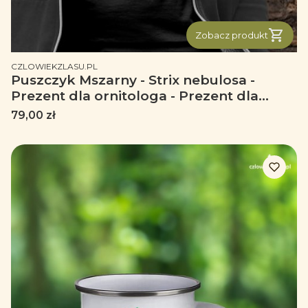
Zobacz produkt
PRODUCENT
CZLOWIEKZLASU.PL
Puszczyk Mszarny - Strix nebulosa -
Prezent dla ornitologa - Prezent dla
przyrodnika - Koszulka
Cena
79,00 zł