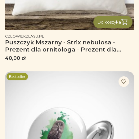
Do koszyka
PRODUCENT
CZLOWIEKZLASU.PL
Puszczyk Mszarny - Strix nebulosa -
Prezent dla ornitologa - Prezent dla
przyrodnika - Poduszka
Cena
40,00 zł
Bestseller