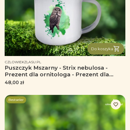
Do koszyka
PRODUCENT
CZLOWIEKZLASU.PL
Puszczyk Mszarny - Strix nebulosa -
Prezent dla ornitologa - Prezent dla
przyrodnika - Kubek emaliowany
Cena
48,00 zł
Bestseller