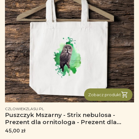
Zobacz produkt
PRODUCENT
CZLOWIEKZLASU.PL
Puszczyk Mszarny - Strix nebulosa -
Prezent dla ornitologa - Prezent dla
przyrodnika - Torba 2 ucha
Cena
45,00 zł