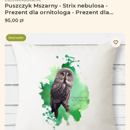
Puszczyk Mszarny - Strix nebulosa -
Prezent dla ornitologa - Prezent dla
przyrodnika - Kubek termiczny
Cena
95,00 zł
Bestseller