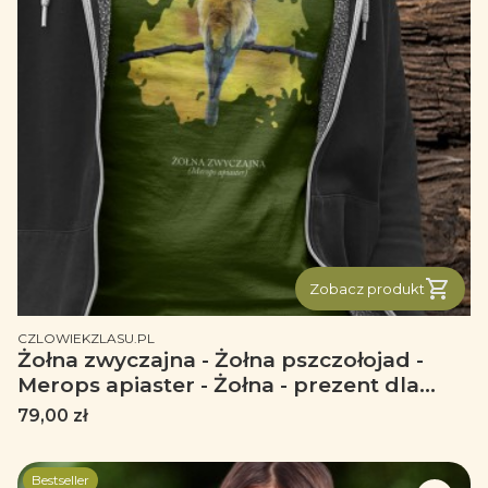
Zobacz produkt
PRODUCENT
CZLOWIEKZLASU.PL
Żołna zwyczajna - Żołna pszczołojad -
Merops apiaster - Żołna - prezent dla
ornitologa – Prezent dla przyrodnika -
Cena
79,00 zł
Koszulka
Bestseller