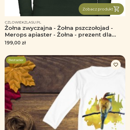
Zobacz produkt
PRODUCENT
CZLOWIEKZLASU.PL
Żołna zwyczajna - Żołna pszczołojad -
Merops apiaster - Żołna - prezent dla
ornitologa – Prezent dla przyrodnika -
Cena
199,00 zł
Bluza premium
Bestseller