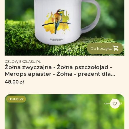
Do koszyka
PRODUCENT
CZLOWIEKZLASU.PL
Żołna zwyczajna - Żołna pszczołojad -
Merops apiaster - Żołna - prezent dla
ornitologa – Prezent dla przyrodnika -
Cena
48,00 zł
Kubek emaliowany
Bestseller