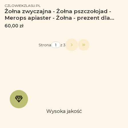
PRODUCENT
CZLOWIEKZLASU.PL
Żołna zwyczajna - Żołna pszczołojad -
Merops apiaster - Żołna - prezent dla
ornitologa – Prezent dla przyrodnika -
Cena
60,00 zł
Torba na ramię
Strona
z 3
Przejdź do ostatniej
Wysoka jakość