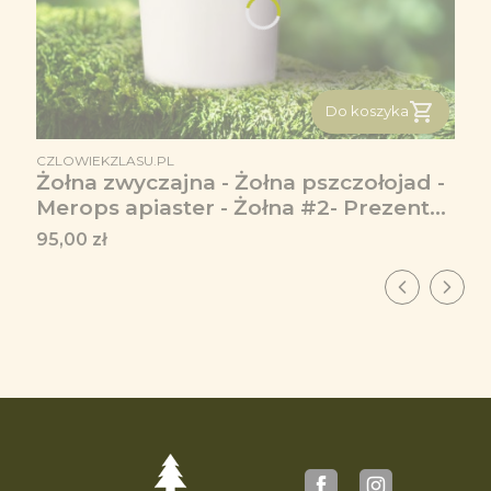
Do koszyka
PRODUCENT
CZLOWIEKZLASU.PL
Żołna zwyczajna - Żołna pszczołojad -
Merops apiaster - Żołna #2- Prezent
dla ornitologa – Prezent dla
Cena
95,00 zł
przyrodnika - Kubek termiczny