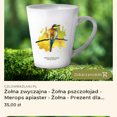
Zobacz produkt
PRODUCENT
CZLOWIEKZLASU.PL
Żołna zwyczajna - Żołna pszczołojad -
Merops apiaster - Żołna - Prezent dla
ornitologa – Prezent dla przyrodnika -
Cena
35,00 zł
Kubek latte