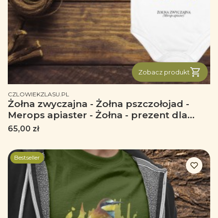
Zobacz produkt
PRODUCENT
CZLOWIEKZLASU.PL
Żołna zwyczajna - Żołna pszczołojad -
Merops apiaster - Żołna - prezent dla
ornitologa – Prezent dla przyrodnika -
Cena
65,00 zł
Body - Bodziak
Bestseller