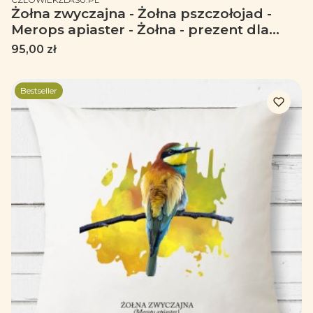
Żołna zwyczajna - Żołna pszczołojad -
Merops apiaster - Żołna - prezent dla
ornitologa – Prezent dla przyrodnika -
Cena
95,00 zł
Kubek termiczny
Bestseller