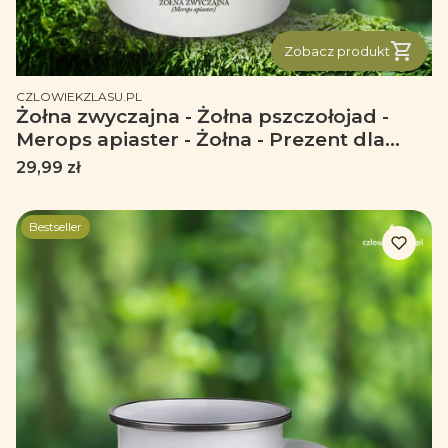
Zobacz produkt
PRODUCENT
CZLOWIEKZLASU.PL
Żołna zwyczajna - Żołna pszczołojad -
Merops apiaster - Żołna - Prezent dla
ornitologa – Prezent dla przyrodnika -
Cena
29,99 zł
Kubek ceramiczny
Bestseller