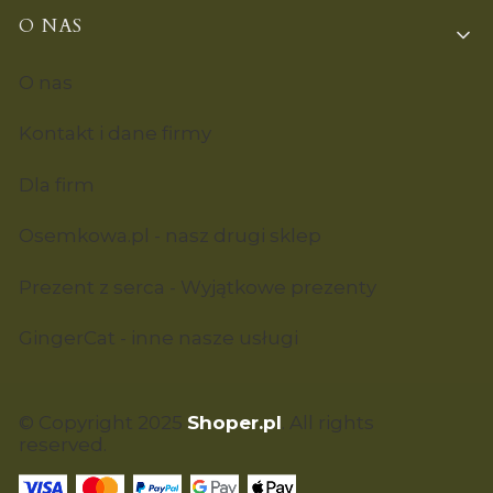
O NAS
O nas
Kontakt i dane firmy
Dla firm
Osemkowa.pl - nasz drugi sklep
Prezent z serca - Wyjątkowe prezenty
GingerCat - inne nasze usługi
© Copyright 2025
Shoper.pl
. All rights
reserved.