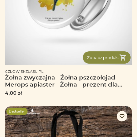
Zobacz produkt
PRODUCENT
CZLOWIEKZLASU.PL
Żołna zwyczajna - Żołna pszczołojad -
Merops apiaster - Żołna - prezent dla
ornitologa – Prezent dla przyrodnika -
Cena
4,00 zł
Przypinka
Bestseller