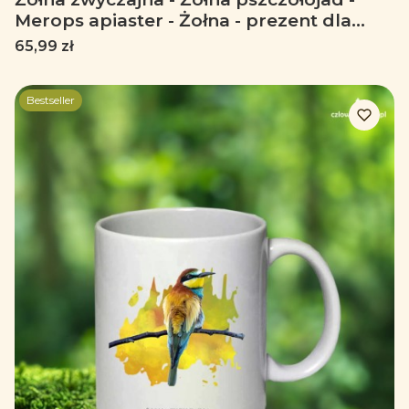
Merops apiaster - Żołna - prezent dla
ornitologa – Prezent dla przyrodnika -
Cena
65,99 zł
Koszulka dziecięca
Bestseller