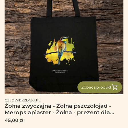
Zobacz produkt
PRODUCENT
CZLOWIEKZLASU.PL
Żołna zwyczajna - Żołna pszczołojad -
Merops apiaster - Żołna - prezent dla
ornitologa – Prezent dla przyrodnika -
Cena
45,00 zł
Torba 2 ucha