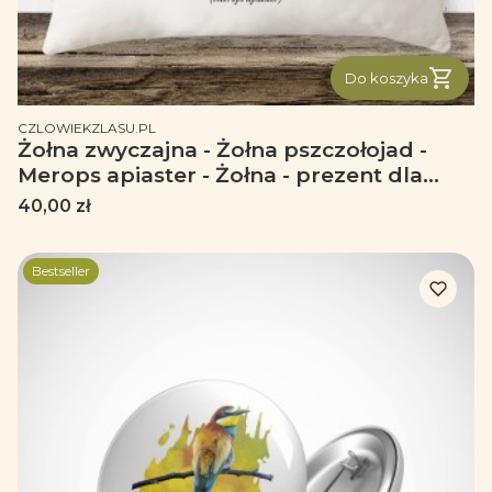
Do koszyka
PRODUCENT
CZLOWIEKZLASU.PL
Żołna zwyczajna - Żołna pszczołojad -
Merops apiaster - Żołna - prezent dla
ornitologa – Prezent dla przyrodnika -
Cena
40,00 zł
Poduszka
Bestseller