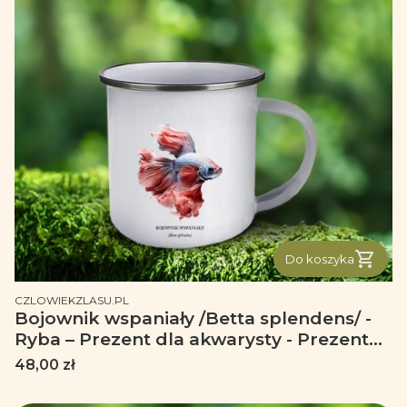
Do koszyka
PRODUCENT
CZLOWIEKZLASU.PL
Bojownik wspaniały /Betta splendens/ -
Ryba – Prezent dla akwarysty - Prezent
dla akwarystki - Akwarystyka - Kubek
Cena
48,00 zł
emaliowany