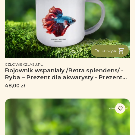
Do koszyka
PRODUCENT
CZLOWIEKZLASU.PL
Bojownik wspaniały /Betta splendens/ -
Ryba – Prezent dla akwarysty - Prezent
dla akwarystki - Akwarystyka - Kubek
Cena
48,00 zł
emaliowany