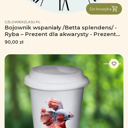
Do koszyka
PRODUCENT
CZLOWIEKZLASU.PL
Bojownik wspaniały /Betta splendens/ -
Ryba – Prezent dla akwarysty - Prezent
dla akwarystki - Akwarystyka - Zegar
Cena
90,00 zł