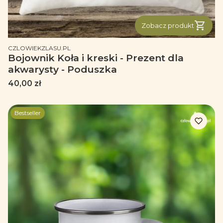
Zobacz produkt
PRODUCENT
CZLOWIEKZLASU.PL
Bojownik Koła i kreski - Prezent dla
akwarysty - Poduszka
Cena
40,00 zł
Bestseller