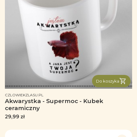
Do koszyka
PRODUCENT
CZLOWIEKZLASU.PL
Akwarystka - Supermoc - Kubek
ceramiczny
Cena
29,99 zł