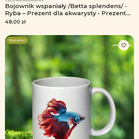
Bojownik wspaniały /Betta splendens/ -
Ryba – Prezent dla akwarysty - Prezent
dla akwarystki - Akwarystyka - Kubek
Cena
48,00 zł
emaliowany
Bestseller