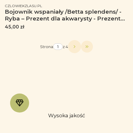
PRODUCENT
CZLOWIEKZLASU.PL
Bojownik wspaniały /Betta splendens/ -
Ryba – Prezent dla akwarysty - Prezent
dla akwarystki - Akwarystyka - Torba 2
Cena
45,00 zł
ucha
Strona
z 4
Przejdź do ostatniej
Wysoka jakość