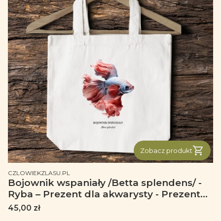
Zobacz produkt
PRODUCENT
CZLOWIEKZLASU.PL
Bojownik wspaniały /Betta splendens/ -
Ryba – Prezent dla akwarysty - Prezent
dla akwarystki - Akwarystyka - Torba 2
Cena
45,00 zł
ucha