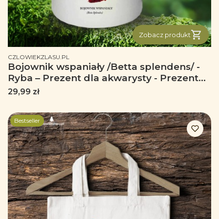
Zobacz produkt
PRODUCENT
CZLOWIEKZLASU.PL
Bojownik wspaniały /Betta splendens/ -
Ryba – Prezent dla akwarysty - Prezent
dla akwarystki - Akwarystyka - Kubek
Cena
29,99 zł
ceramiczny
Bestseller