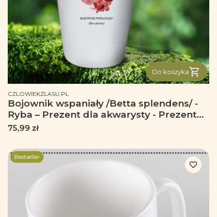
Do koszyka
PRODUCENT
CZLOWIEKZLASU.PL
Bojownik wspaniały /Betta splendens/ -
Ryba – Prezent dla akwarysty - Prezent
dla akwarystki - Akwarystyka – Tumbler
Cena
75,99 zł
Bestseller