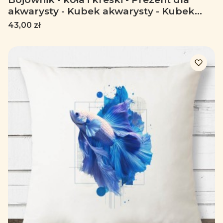
akwarysty - Kubek akwarysty - Kubek
retro camper
Cena
43,00 zł