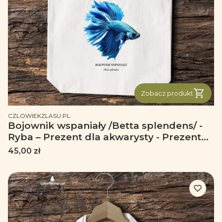
Zobacz produkt
PRODUCENT
CZLOWIEKZLASU.PL
Bojownik wspaniały /Betta splendens/ -
Ryba – Prezent dla akwarysty - Prezent
dla akwarystki - Akwarystyka - Torba 2
Cena
45,00 zł
ucha