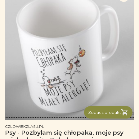
Zobacz produkt
PRODUCENT
CZLOWIEKZLASU.PL
Psy - Pozbyłam się chłopaka, moje psy