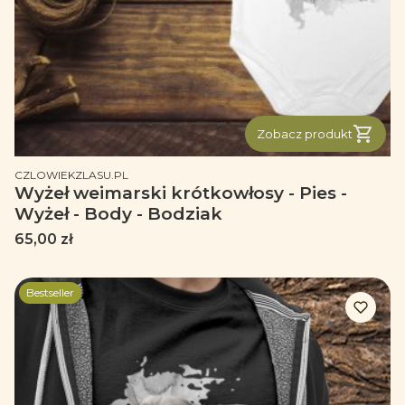
Zobacz produkt
PRODUCENT
CZLOWIEKZLASU.PL
Wyżeł weimarski krótkowłosy - Pies -
Wyżeł - Body - Bodziak
Cena
65,00 zł
Bestseller