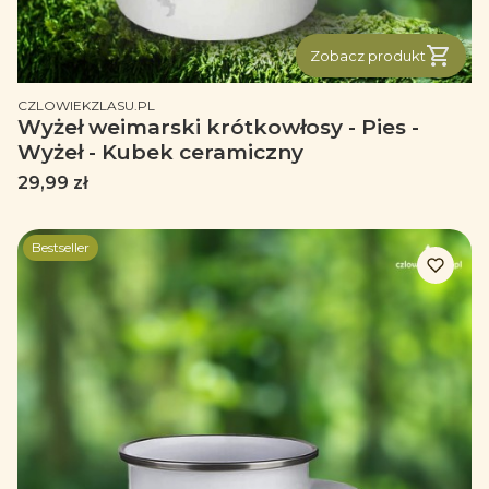
Zobacz produkt
PRODUCENT
CZLOWIEKZLASU.PL
Wyżeł weimarski krótkowłosy - Pies -
Wyżeł - Kubek ceramiczny
Cena
29,99 zł
Bestseller