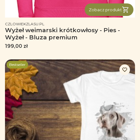
Zobacz produkt
PRODUCENT
CZLOWIEKZLASU.PL
Wyżeł weimarski krótkowłosy - Pies -
Wyżeł - Bluza premium
Cena
199,00 zł
Bestseller