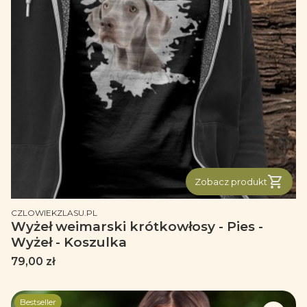
Zobacz produkt
PRODUCENT
CZLOWIEKZLASU.PL
Wyżeł weimarski krótkowłosy - Pies -
Wyżeł - Koszulka
Cena
79,00 zł
Bestseller