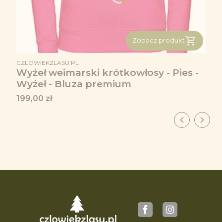
Zobacz produkt
PRODUCENT
CZLOWIEKZLASU.PL
Wyżeł weimarski krótkowłosy - Pies -
Wyżeł - Bluza premium
Cena
199,00 zł