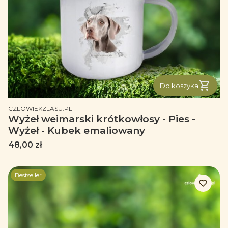
Do koszyka
PRODUCENT
CZLOWIEKZLASU.PL
Wyżeł weimarski krótkowłosy - Pies -
Wyżeł - Kubek emaliowany
Cena
48,00 zł
Bestseller