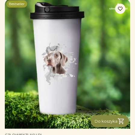
Bestseller
Do koszyka
PRODUCENT
CZLOWIEKZLASU.PL