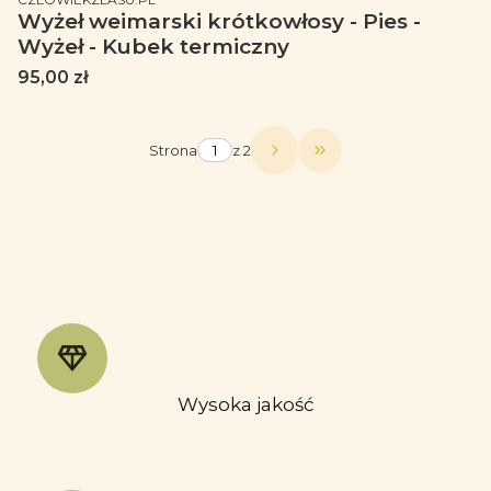
Wyżeł weimarski krótkowłosy - Pies -
Wyżeł - Kubek termiczny
Cena
95,00 zł
Strona
z 2
Przejdź do ostatniej
Wysoka jakość