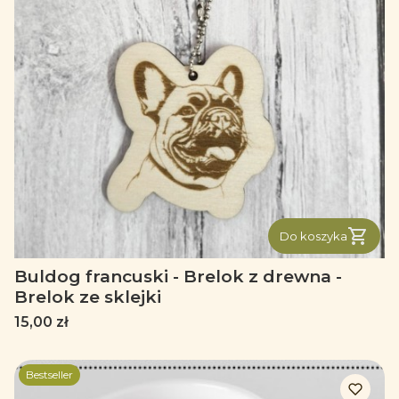
Do koszyka
Buldog francuski - Brelok z drewna -
Brelok ze sklejki
Cena
15,00 zł
Bestseller