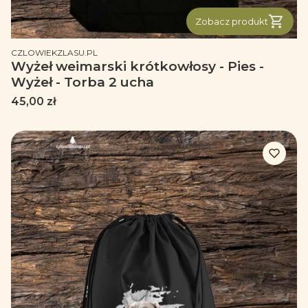
Zobacz produkt
PRODUCENT
CZLOWIEKZLASU.PL
Wyżeł weimarski krótkowłosy - Pies -
Wyżeł - Torba 2 ucha
Cena
45,00 zł