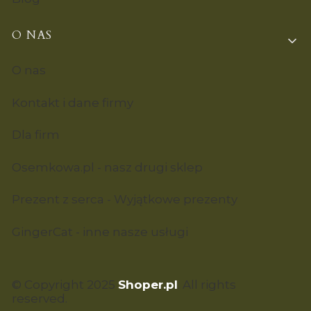
O NAS
O nas
Kontakt i dane firmy
Dla firm
Osemkowa.pl - nasz drugi sklep
Prezent z serca - Wyjątkowe prezenty
GingerCat - inne nasze usługi
© Copyright 2025
Shoper.pl
. All rights
reserved.