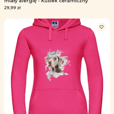
miały alergię - Kubek ceramiczny
Cena
29,99 zł