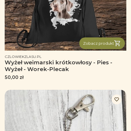
Zobacz produkt
PRODUCENT
CZLOWIEKZLASU.PL
Wyżeł weimarski krótkowłosy - Pies -
Wyżeł - Worek-Plecak
Cena
50,00 zł