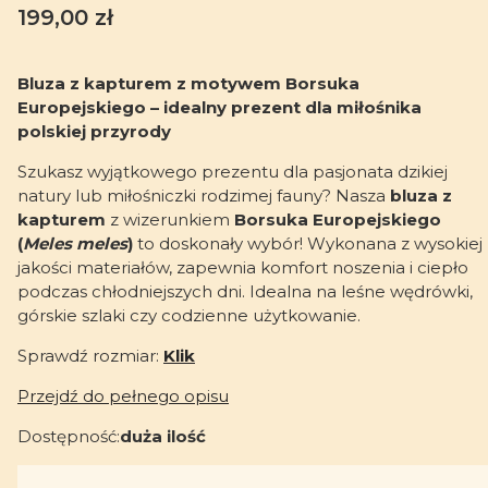
Cena
199,00 zł
Bluza z kapturem z motywem Borsuka
Europejskiego – idealny prezent dla miłośnika
polskiej przyrody
Szukasz wyjątkowego prezentu dla pasjonata dzikiej
natury lub miłośniczki rodzimej fauny? Nasza
bluza z
kapturem
z wizerunkiem
Borsuka Europejskiego
(
Meles meles
)
to doskonały wybór! Wykonana z wysokiej
jakości materiałów, zapewnia komfort noszenia i ciepło
podczas chłodniejszych dni. Idealna na leśne wędrówki,
górskie szlaki czy codzienne użytkowanie.
Sprawdź rozmiar:
Klik
Przejdź do pełnego opisu
Dostępność:
duża ilość
Wybierz wariant produktu: