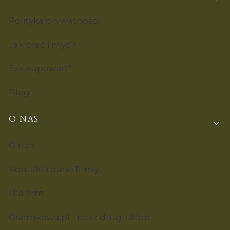
Polityka prywatności
Jak prać i myć?
Jak kupować?
Blog
O NAS
O nas
Kontakt i dane firmy
Dla firm
Osemkowa.pl - nasz drugi sklep