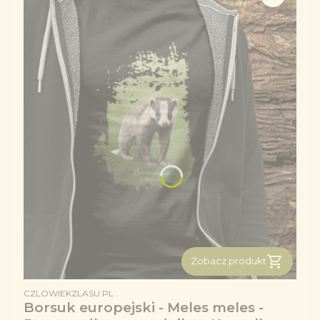
Zobacz produkt
PRODUCENT
CZLOWIEKZLASU.PL
Borsuk europejski - Meles meles -