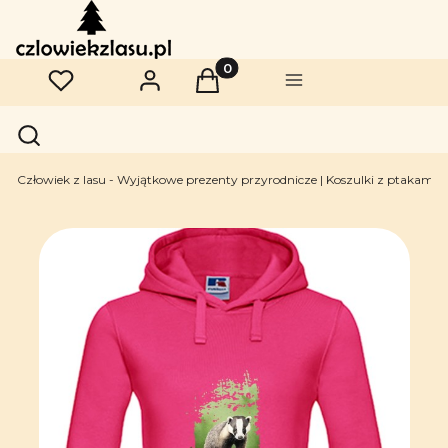
Produkty w koszyku: 0. Zobac
Ulubione
Zaloguj się
Koszyk
Menu
Otwórz wyszukiwarkę
Szukaj
Człowiek z lasu - Wyjątkowe prezenty przyrodnicze | Koszulki z ptakami | 