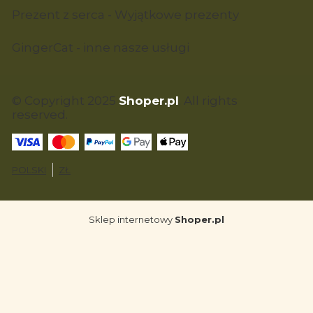
Prezent z serca - Wyjątkowe prezenty
GingerCat - inne nasze usługi
© Copyright 2025
Shoper.pl
. All rights
reserved.
POLSKI
ZŁ
Sklep internetowy
Shoper.pl