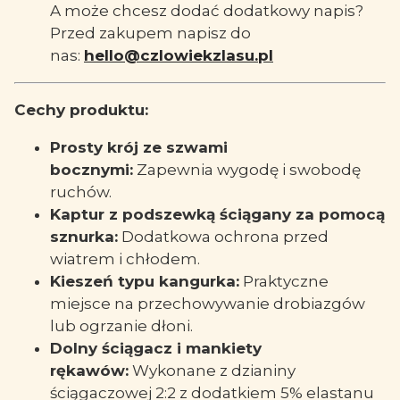
A może chcesz dodać dodatkowy napis?
Przed zakupem napisz do
nas:
hello@czlowiekzlasu.pl
Cechy produktu:
Prosty krój ze szwami
bocznymi:
Zapewnia wygodę i swobodę
ruchów.
Kaptur z podszewką ściągany za pomocą
sznurka:
Dodatkowa ochrona przed
wiatrem i chłodem.
Kieszeń typu kangurka:
Praktyczne
miejsce na przechowywanie drobiazgów
lub ogrzanie dłoni.
Dolny ściągacz i mankiety
rękawów:
Wykonane z dzianiny
ściągaczowej 2:2 z dodatkiem 5% elastanu