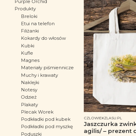
Purple Orchid
Produkty
Breloki
Etui na telefon
Filiżanki
Kokardy do włosów
Kubki
Kufle
Magnes
Materiały piśmiennicze
Muchy i krawaty
Naklejki
Notesy
Odzież
Plakaty
Plecak Worek
PRODUCENT
CZLOWIEKZLASU.PL
Podkładki pod kubek
Jaszczurka zwink
Podkładki pod myszkę
agilis/ – prezent dla
Poduszki