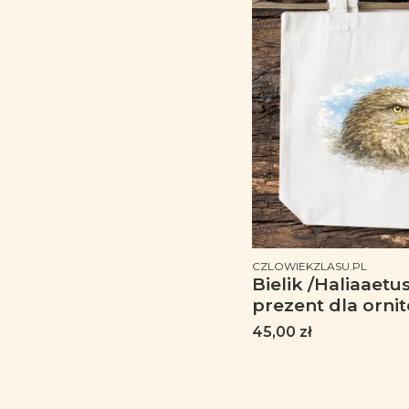
PRODUCENT
CZLOWIEKZLASU.PL
Bielik /Haliaaetus 
prezent dla ornitolog
naturalna
Cena
45,00 zł