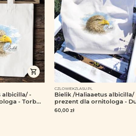
PRODUCENT
CZLOWIEKZLASU.PL
albicilla/ -
Bielik /Haliaaetus albicilla/ 
a - Torba
prezent dla ornitologa - D
torba premium
Cena
60,00 zł