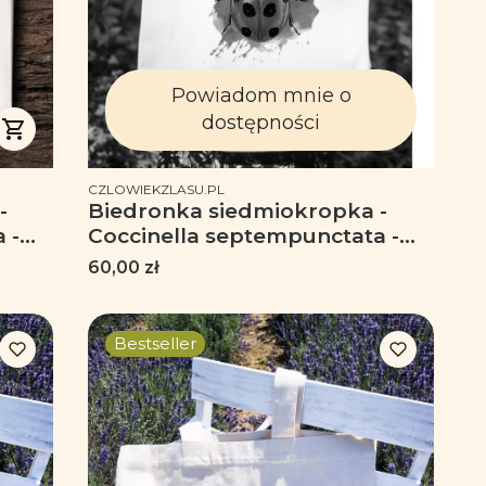
Powiadom mnie o
dostępności
PRODUCENT
CZLOWIEKZLASU.PL
-
Biedronka siedmiokropka -
 -
Coccinella septempunctata -
Biedronka - Prezent dla
Cena
60,00 zł
przyrodnika - Prezent dla
entomologa - Torba z
biedronką - Torba na ramię
Bestseller