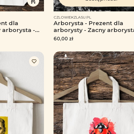
PRODUCENT
CZLOWIEKZLASU.PL
ent dla
Arborysta - Prezent dla
 arborysta -
arborysty - Zacny arborysta
Torba na ramię
Cena
60,00 zł