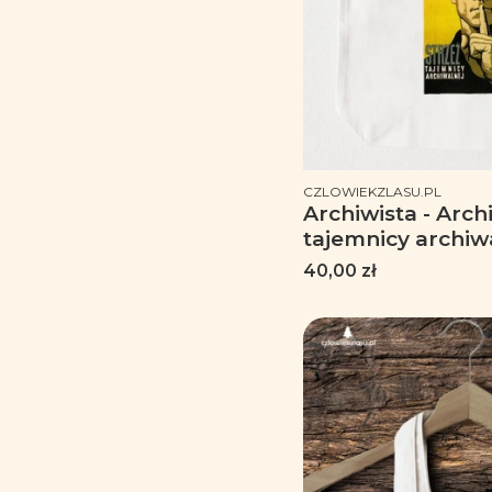
PRODUCENT
CZLOWIEKZLASU.PL
Archiwista - Arch
tajemnicy archiwa
dla ar
Cena
40,00 zł