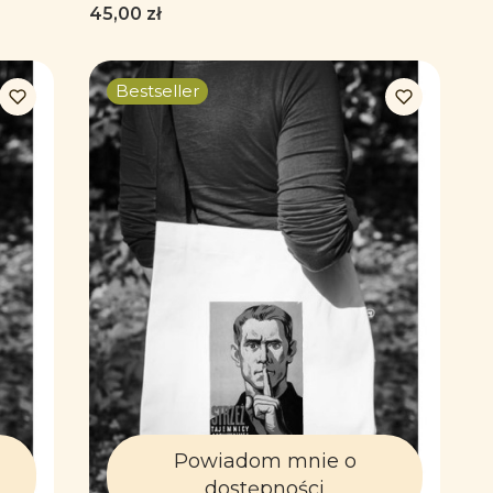
Cena
45,00 zł
Bestseller
Powiadom mnie o
dostępności