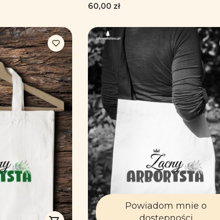
tologa - Torba naturalna
Cena
60,00 zł
Powiadom mnie o
dostępności