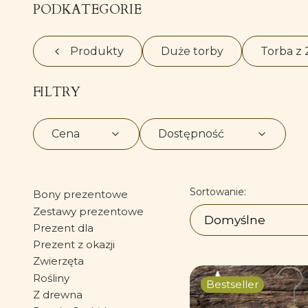
PODKATEGORIE
Produkty
Duże torby
Torba z 
FILTRY
Cena
Dostępność
Koniec filtrów
Lista produ
Sortowanie:
Bony prezentowe
Zestawy prezentowe
Domyślne
Prezent dla
Prezent z okazji
Zwierzęta
Rośliny
Bestseller
Z drewna