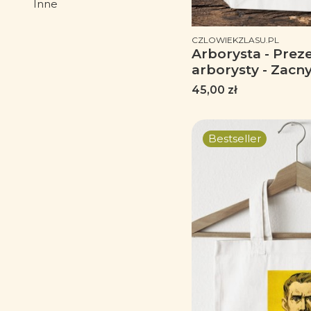
Inne
Koniec menu
PRODUCENT
CZLOWIEKZLASU.PL
Arborysta - Prez
arborysty - Zacny
Torba 2 ucha
Cena
45,00 zł
Bestseller