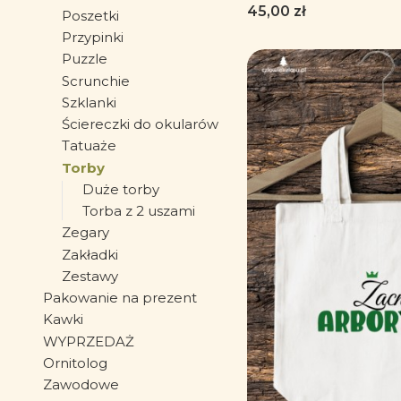
herpe
Cena
45,00 zł
Poszetki
Przypinki
Puzzle
Scrunchie
Szklanki
Ściereczki do okularów
Tatuaże
Torby
Duże torby
Torba z 2 uszami
Zegary
Zakładki
Zestawy
Pakowanie na prezent
Kawki
WYPRZEDAŻ
Ornitolog
Zawodowe