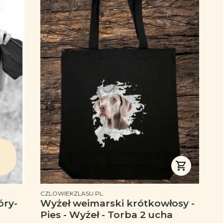
PRODUCENT
CZLOWIEKZLASU.PL
óry-
Wyżeł weimarski krótkowłosy -
Pies - Wyżeł - Torba 2 ucha