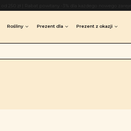
d 250 zł | Rabat powitany -3% dla każdego nowego zarej
Rośliny
Prezent dla
Prezent z okazji