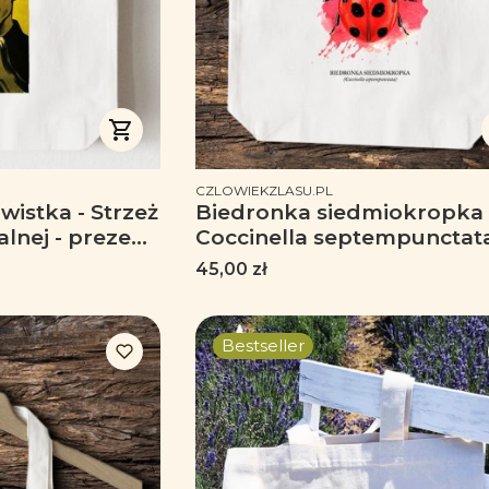
PRODUCENT
CZLOWIEKZLASU.PL
iwistka - Strzeż
Biedronka siedmiokropka 
lnej - prezent
Coccinella septempunctata
chiwisty - Torba
Biedronka - Prezent dla
Cena
45,00 zł
przyrodnika - Prezent dla
entomologa - Torba z
biedronką - Torba 2 ucha
Bestseller