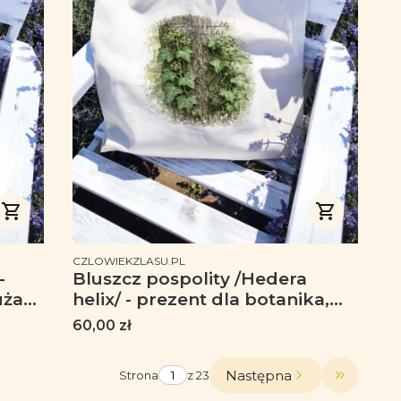
PRODUCENT
CZLOWIEKZLASU.PL
-
Bluszcz pospolity /Hedera
uża
helix/ - prezent dla botanika,
prezent dla florysty, miłośnika
Cena
60,00 zł
roślin - Duża torba premium
Następna
Strona
z 23
Przejdź d