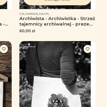
PRODUCENT
CZLOWIEKZLASU.PL
Archiwista - Archiwistka - Strzeż
 -
tajemnicy archiwalnej - prezent
dla archiwisty - Torba na ramię
Cena
60,00 zł