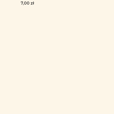
kubek
Cena
7,00 zł