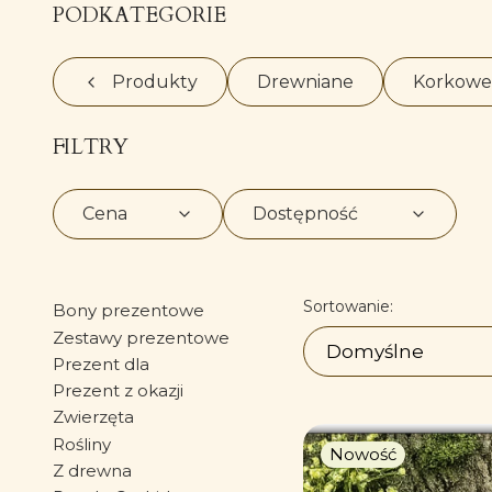
PODKATEGORIE
Produkty
Drewniane
Korkowe
FILTRY
Cena
Dostępność
Koniec filtrów
Lista produ
Sortowanie:
Bony prezentowe
Zestawy prezentowe
Domyślne
Prezent dla
Prezent z okazji
Zwierzęta
Rośliny
Nowość
Z drewna