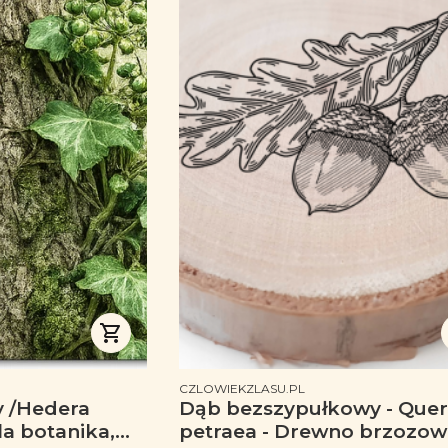
PRODUCENT
CZLOWIEKZLASU.PL
y /Hedera
Dąb bezszypułkowy - Que
dla botanika,
petraea - Drewno brzozow