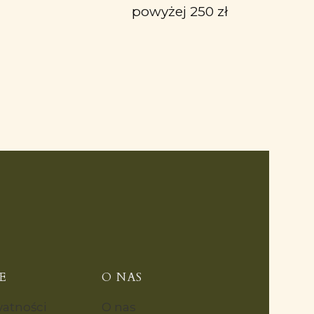
powyżej 250 zł
E
O NAS
watności
O nas