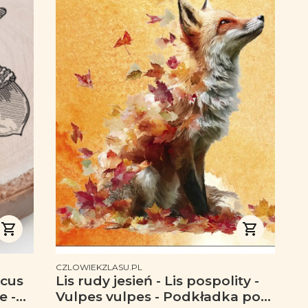
PRODUCENT
CZLOWIEKZLASU.PL
rcus
Lis rudy jesień - Lis pospolity -
e -
Vulpes vulpes - Podkładka pod