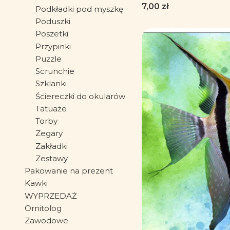
prezent dla flory
Cena
7,00 zł
Podkładki pod myszkę
roślin - Podkład
Poduszki
Poszetki
Przypinki
Puzzle
Scrunchie
Szklanki
Ściereczki do okularów
Tatuaże
Torby
Zegary
Zakładki
Zestawy
Pakowanie na prezent
Kawki
WYPRZEDAŻ
Ornitolog
Zawodowe