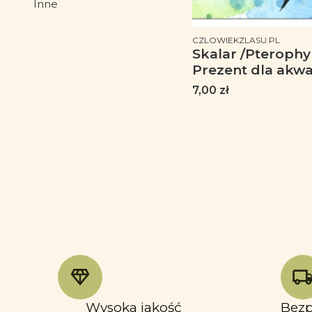
Inne
Koniec menu
PRODUCENT
CZLOWIEKZLASU.PL
Skalar /Pterophyl
Prezent dla akwa
Podkładka pod 
Cena
7,00 zł
Wysoka jakość
Bezp