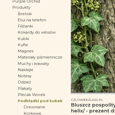
Purple Orchid
Produkty
Breloki
Etui na telefon
Filiżanki
Kokardy do włosów
Kubki
Kufle
Magnes
Materiały piśmiennicze
Muchy i krawaty
Naklejki
Notesy
Odzież
Plakaty
Plecak Worek
PRODUCENT
CZLOWIEKZLASU.PL
Podkładki pod kubek
Bluszcz pospolit
Drewniane
helix/ - prezent 
Korkowe