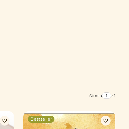
Strona
z 1
Bestseller