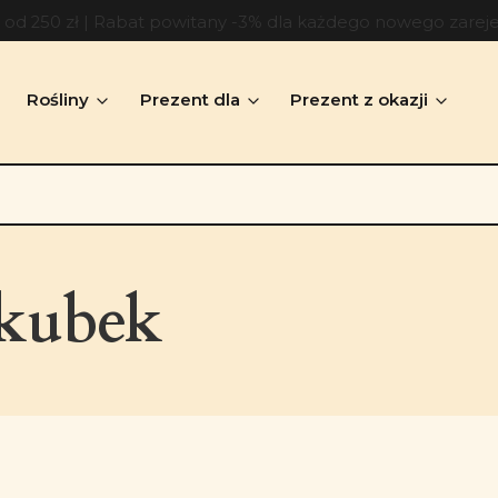
d 250 zł | Rabat powitany -3% dla każdego nowego zarej
Rośliny
Prezent dla
Prezent z okazji
 kubek