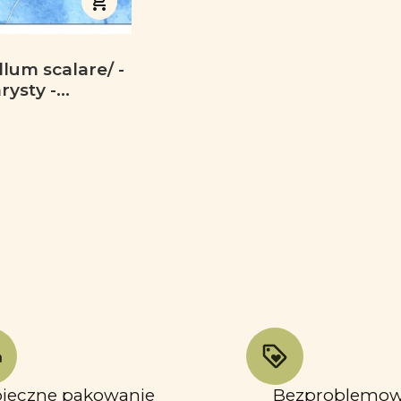
lum scalare/ -
rysty -
kubek
ieczne pakowanie
Bezproblemo