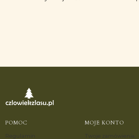
Linki w stopce
POMOC
MOJE KONTO
Regulamin
Twoje zamówienia