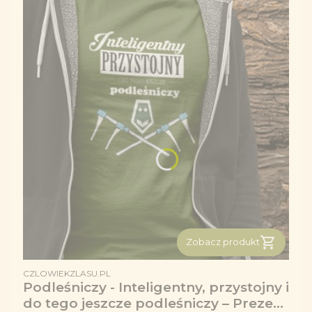
Zobacz produkt
PRODUCENT
CZLOWIEKZLASU.PL
Podleśniczy - Inteligentny, przystojny i
do tego jeszcze podleśniczy – Prezent