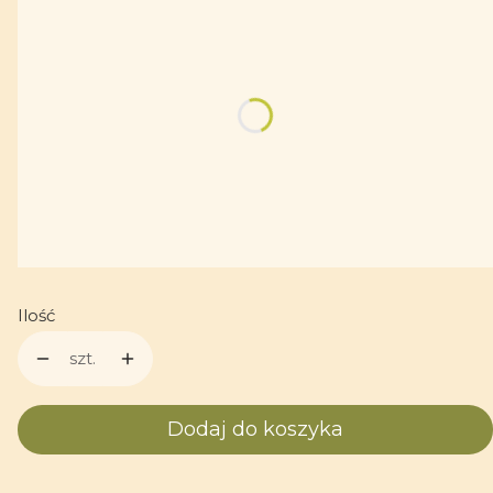
Poszczególne warianty mogą różnić się ceną
*
Pojemność
zwykły 330
zwykły 450
(+7,00 zł)
Personalizacja
Opcjonalne
Ilość
szt.
Dodaj do koszyka