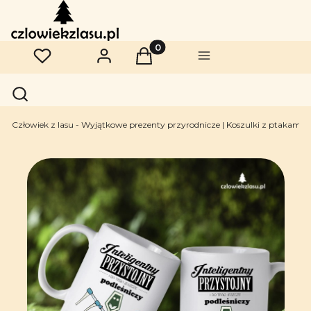
Produkty w koszyku: 0. Zobac
Ulubione
Zaloguj się
Koszyk
Menu
Otwórz wyszukiwarkę
Szukaj
Człowiek z lasu - Wyjątkowe prezenty przyrodnicze | Koszulki z ptakami | 