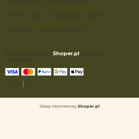
Osemkowa.pl - nasz drugi sklep
Prezent z serca - Wyjątkowe prezenty
GingerCat - inne nasze usługi
© Copyright 2025
Shoper.pl
. All rights
reserved.
POLSKI
ZŁ
Sklep internetowy
Shoper.pl