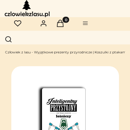
Produkty w koszyku: 0. Zobac
Ulubione
Zaloguj się
Koszyk
Menu
Otwórz wyszukiwarkę
Szukaj
Człowiek z lasu - Wyjątkowe prezenty przyrodnicze | Koszulki z ptakami | 