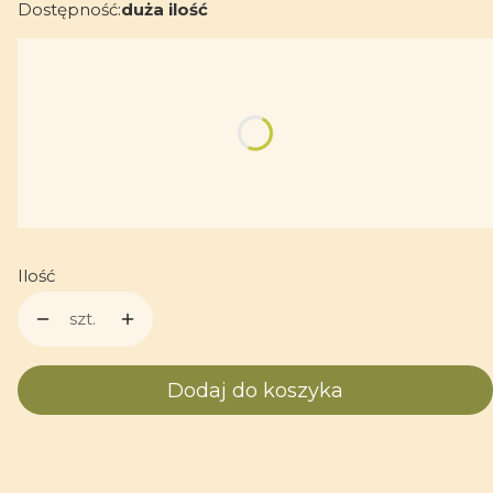
Dostępność:
duża ilość
Wybierz wariant produktu:
Poszczególne warianty mogą różnić się ceną
*
Personalizacja (rok, imię itd.)
Ilość
szt.
Dodaj do koszyka