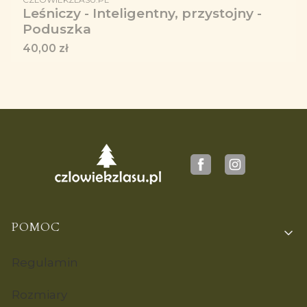
Leśniczy - Inteligentny, przystojny -
Poduszka
Cena
40,00 zł
Linki w stopce
POMOC
Regulamin
Rozmiary