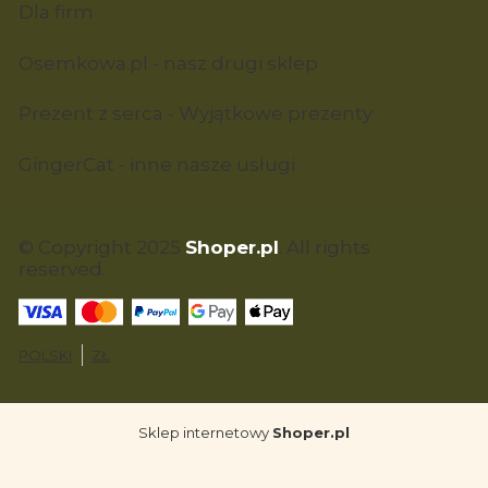
Dla firm
Osemkowa.pl - nasz drugi sklep
Prezent z serca - Wyjątkowe prezenty
GingerCat - inne nasze usługi
© Copyright 2025
Shoper.pl
. All rights
reserved.
POLSKI
ZŁ
Sklep internetowy
Shoper.pl