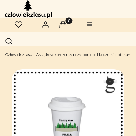
Produkty w koszyku: 0. Zobac
Ulubione
Zaloguj się
Koszyk
Menu
Otwórz wyszukiwarkę
Szukaj
Człowiek z lasu - Wyjątkowe prezenty przyrodnicze | Koszulki z ptakami | 