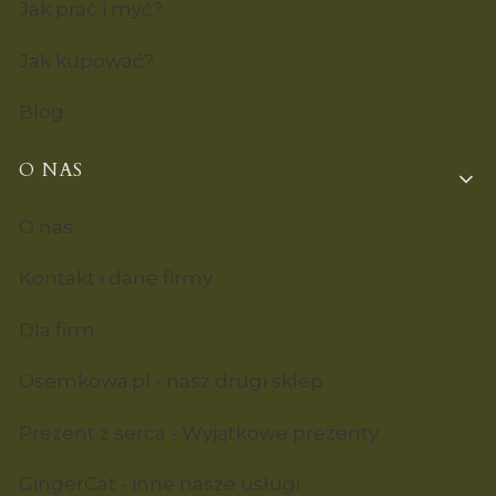
Jak prać i myć?
Jak kupować?
Blog
O NAS
O nas
Kontakt i dane firmy
Dla firm
Osemkowa.pl - nasz drugi sklep
Prezent z serca - Wyjątkowe prezenty
GingerCat - inne nasze usługi