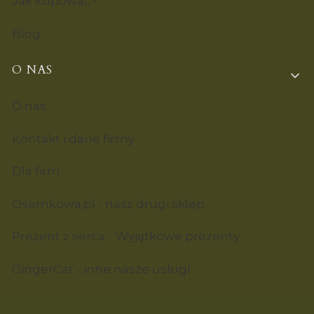
Jak kupować?
Blog
O NAS
O nas
Kontakt i dane firmy
Dla firm
Osemkowa.pl - nasz drugi sklep
Prezent z serca - Wyjątkowe prezenty
GingerCat - inne nasze usługi