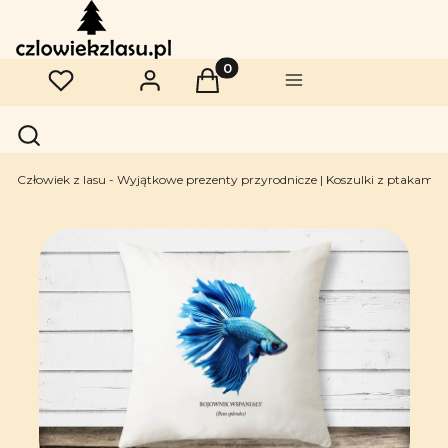
Produkty w koszyku: 0. Zobac
Ulubione
Zaloguj się
Koszyk
Menu
Otwórz wyszukiwarkę
Szukaj
Człowiek z lasu - Wyjątkowe prezenty przyrodnicze | Koszulki z ptakami | 