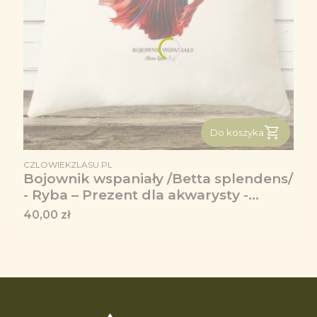
Do koszyka
PRODUCENT
CZLOWIEKZLASU.PL
Bojownik wspaniały /Betta splendens/
- Ryba – Prezent dla akwarysty -
Prezent dla akwarystki - Akwarystyka
Cena
40,00 zł
- Poduszka