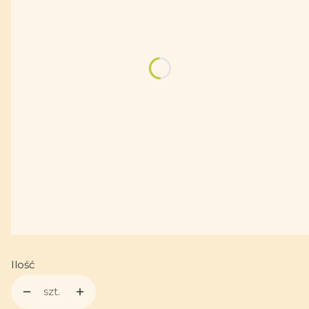
*
Rozmiar
62
68
74
80
86
Personalizacja (np. imię)
Opcjonalne
Ilość
szt.