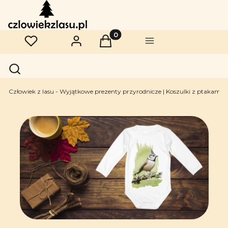
Produkty w koszyku: 0. Zobac
Ulubione
Zaloguj się
Koszyk
Menu
Otwórz wyszukiwarkę
Szukaj
Człowiek z lasu - Wyjątkowe prezenty przyrodnicze | Koszulki z ptakami | 