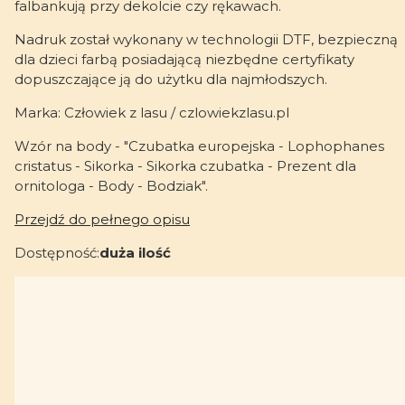
falbankują przy dekolcie czy rękawach.
Nadruk został wykonany w technologii DTF, bezpieczną
dla dzieci farbą posiadającą niezbędne certyfikaty
dopuszczające ją do użytku dla najmłodszych.
Marka: Człowiek z lasu / czlowiekzlasu.pl
Wzór na body - "Czubatka europejska - Lophophanes
cristatus - Sikorka - Sikorka czubatka - Prezent dla
ornitologa - Body - Bodziak".
Przejdź do pełnego opisu
Dostępność:
duża ilość
Wybierz wariant produktu:
Poszczególne warianty mogą różnić się ceną
*
Rękaw
Wybierz