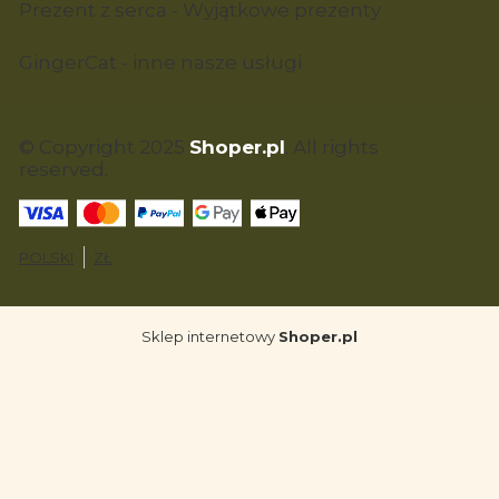
Prezent z serca - Wyjątkowe prezenty
GingerCat - inne nasze usługi
© Copyright 2025
Shoper.pl
. All rights
reserved.
POLSKI
ZŁ
Sklep internetowy
Shoper.pl