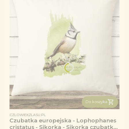
Do koszyka
PRODUCENT
CZLOWIEKZLASU.PL
Czubatka europejska - Lophophanes
cristatus - Sikorka - Sikorka czubatka