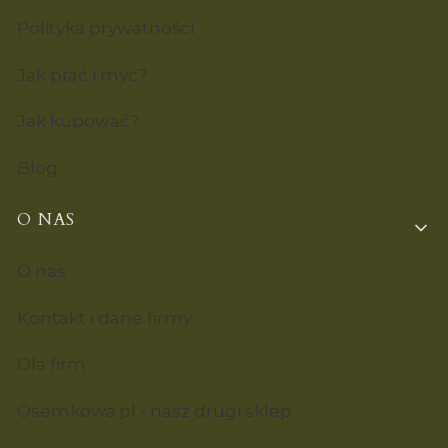
Polityka prywatności
Jak prać i myć?
Jak kupować?
Blog
O NAS
O nas
Kontakt i dane firmy
Dla firm
Osemkowa.pl - nasz drugi sklep