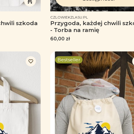
PRODUCENT
CZLOWIEKZLASU.PL
hwili szkoda
Przygoda, każdej chwili sz
- Torba na ramię
Cena
60,00 zł
Bestseller