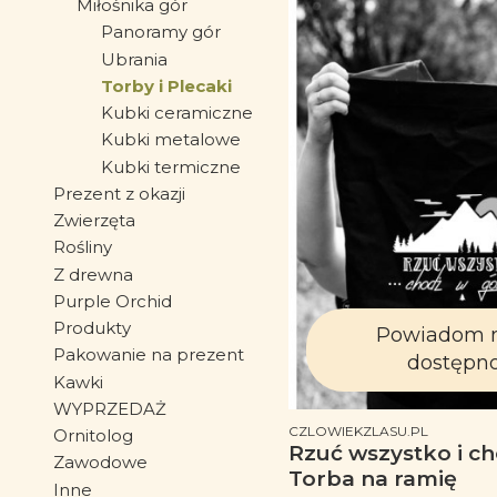
Miłośnika gór
Panoramy gór
Ubrania
Torby i Plecaki
Kubki ceramiczne
Kubki metalowe
Kubki termiczne
Prezent z okazji
Zwierzęta
Rośliny
Z drewna
Purple Orchid
Produkty
Powiadom 
Pakowanie na prezent
dostępno
Kawki
WYPRZEDAŻ
PRODUCENT
CZLOWIEKZLASU.PL
Ornitolog
Rzuć wszystko i c
Zawodowe
Torba na ramię
Inne