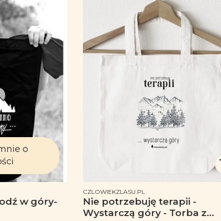
mnie o
ści
PRODUCENT
CZLOWIEKZLASU.PL
hodź w góry-
Nie potrzebuję terapii -
Wystarczą góry - Torba z