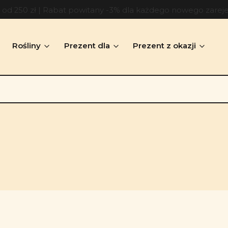
d 250 zł | Rabat powitany -3% dla każdego nowego zarej
Rośliny
Prezent dla
Prezent z okazji