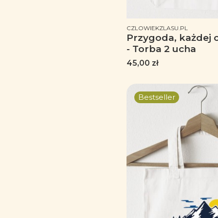
PRODUCENT
CZLOWIEKZLASU.PL
Przygoda, każdej c
- Torba 2 ucha
Cena
45,00 zł
Bestseller