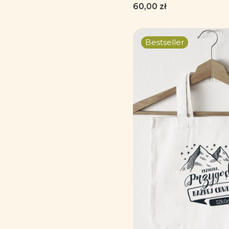
Cena
60,00 zł
Koniec menu
Bestseller