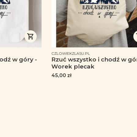
PRODUCENT
CZLOWIEKZLASU.PL
odź w góry -
Rzuć wszystko i chodź w gór
Worek plecak
Cena
45,00 zł