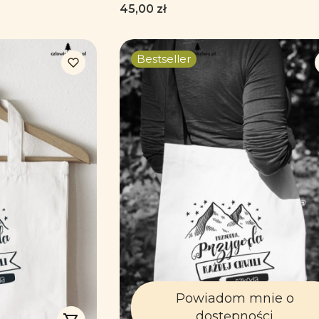
uchami
Cena
45,00 zł
Bestseller
Powiadom mnie o
dostępności