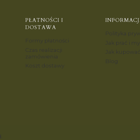
PŁATNOŚCI I
INFORMACJ
DOSTAWA
Polityka pry
Formy płatności
Jak prać i m
Czas realizacji
Jak kupowa
zamówienia
Blog
Koszt dostawy
d.