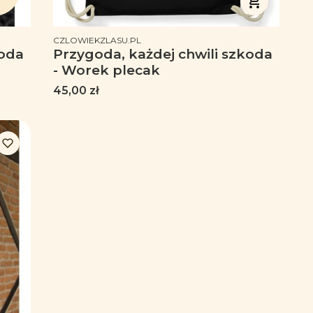
PRODUCENT
CZLOWIEKZLASU.PL
koda
Przygoda, każdej chwili szkoda
- Worek plecak
Cena
45,00 zł