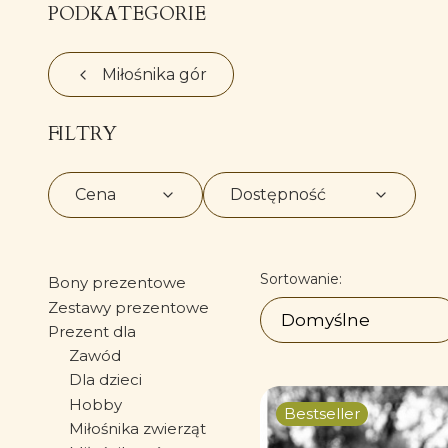
PODKATEGORIE
Miłośnika gór
FILTRY
Cena
Dostępność
Koniec filtrów
Lista produk
Sortowanie:
Bony prezentowe
Zestawy prezentowe
Domyślne
Prezent dla
Zawód
Dla dzieci
Hobby
Bestseller
Miłośnika zwierząt