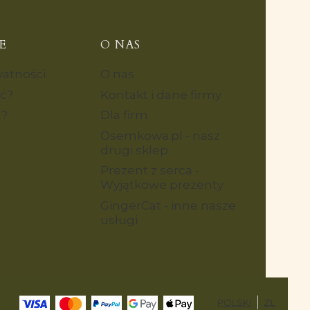
E
O NAS
watności
O nas
yć?
Kontakt i dane firmy
ć?
Dla firm
Osemkowa.pl - nasz
drugi sklep
Prezent z serca -
Wyjątkowe prezenty
GingerCat - inne nasze
usługi
POLSKI
ZŁ