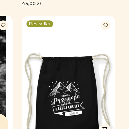
Cena
45,00 zł
Bestseller