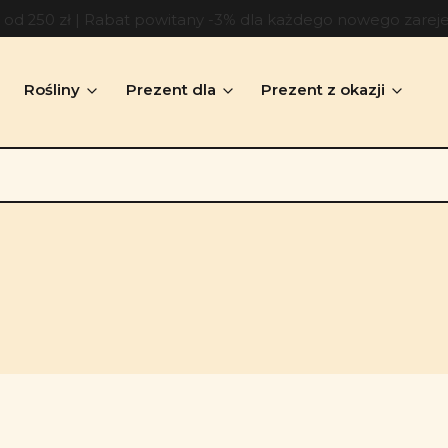
d 250 zł | Rabat powitany -3% dla każdego nowego zarej
Rośliny
Prezent dla
Prezent z okazji