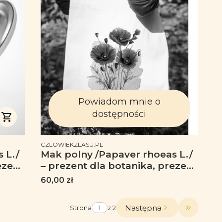
Powiadom mnie o
dostępności
PRODUCENT
CZLOWIEKZLASU.PL
 L./
Mak polny /Papaver rhoeas L./
ezent
– prezent dla botanika, prezent
n -
dla florysty, miłośnika roślin -
Cena
60,00 zł
Torba na ramię
Następna
Strona
z 2
Przejdź d