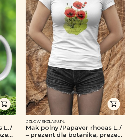
PRODUCENT
CZLOWIEKZLASU.PL
 L./
Mak polny /Papaver rhoeas L./
ezent
– prezent dla botanika, prezent