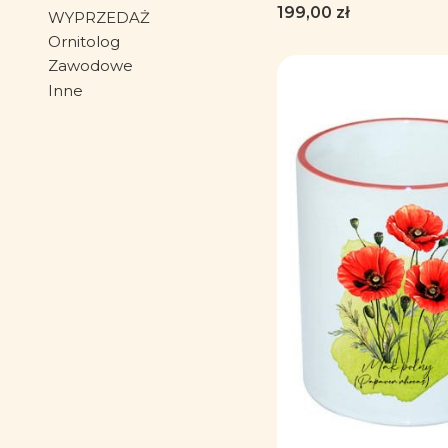
dla florysty, miło
Cena
199,00 zł
WYPRZEDAŻ
Bluza z kapturem
Ornitolog
kaptura
Zawodowe
Inne
Koniec menu