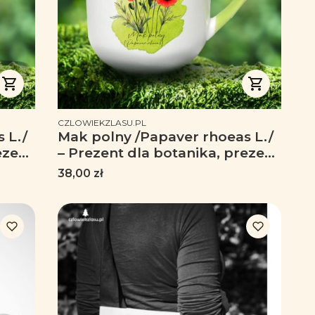
PRODUCENT
CZLOWIEKZLASU.PL
 L./
Mak polny /Papaver rhoeas L./
ezent
– Prezent dla botanika, prezent
n -
dla florysty, miłośnika roślin -
Cena
38,00 zł
Kubek coffee