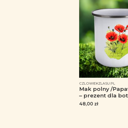
PRODUCENT
CZLOWIEKZLASU.PL
Mak polny /Papav
– prezent dla bo
dla florysty, miło
Cena
48,00 zł
Kubek emaliowa