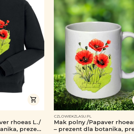
PRODUCENT
CZLOWIEKZLASU.PL
er rhoeas L./
Mak polny /Papaver rhoeas
tanika, prezent
– prezent dla botanika, pr