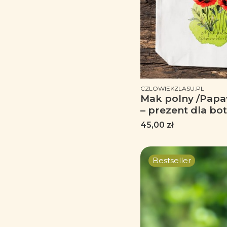
PRODUCENT
CZLOWIEKZLASU.PL
Mak polny /Papav
– prezent dla bo
dla florysty, miło
Cena
45,00 zł
Torba naturalna
Bestseller