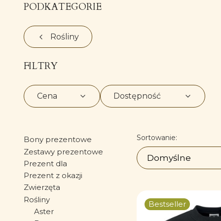
PODKATEGORIE
Rośliny
FILTRY
Cena
Dostępność
Koniec filtrów
Lista prod
Sortowanie:
Bony prezentowe
Zestawy prezentowe
Domyślne
Prezent dla
Prezent z okazji
Zwierzęta
Rośliny
Bestseller
Aster