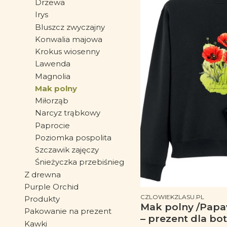
Drzewa
Irys
Bluszcz zwyczajny
Konwalia majowa
Krokus wiosenny
Lawenda
Magnolia
Mak polny
Miłorząb
Narcyz trąbkowy
Paprocie
Poziomka pospolita
Szczawik zajęczy
Śnieżyczka przebiśnieg
Z drewna
Purple Orchid
PRODUCENT
CZLOWIEKZLASU.PL
Produkty
Mak polny /Papav
Pakowanie na prezent
– prezent dla bo
Kawki