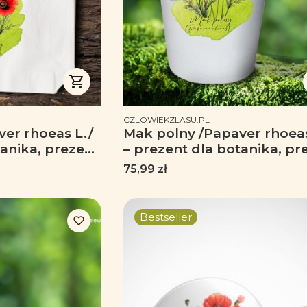
PRODUCENT
CZLOWIEKZLASU.PL
er rhoeas L./
Mak polny /Papaver rhoeas
tanika, prezent
– prezent dla botanika, pr
śnika roślin -
dla florysty, miłośnika rośli
Cena
75,99 zł
Tumbler
Bestseller