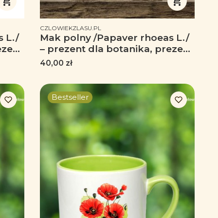
PRODUCENT
CZLOWIEKZLASU.PL
 L./
Mak polny /Papaver rhoeas L./
ezent
– prezent dla botanika, prezent
n -
dla florysty, miłośnika roślin -
Cena
40,00 zł
Poduszka
Bestseller