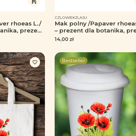
PRODUCENT
CZLOWIEKZLASU
er rhoeas L./
Mak polny /Papaver rhoeas
tanika, prezent
– prezent dla botanika, pr
śnika roślin -
dla florysty, miłośnika rośli
Cena
14,00 zł
nym uszkiem
Magnes
Bestseller