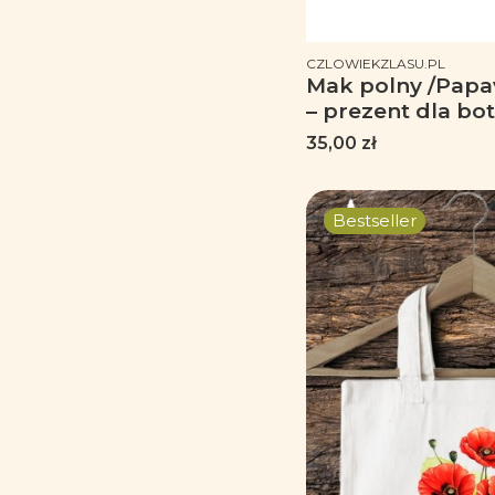
PRODUCENT
CZLOWIEKZLASU.PL
Mak polny /Papav
– prezent dla bo
dla florysty, miło
Cena
35,00 zł
Kubek z czerwo
Bestseller