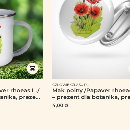
PRODUCENT
CZLOWIEKZLASU.PL
er rhoeas L./
Mak polny /Papaver rhoeas
tanika, prezent
– prezent dla botanika, pr
śnika roślin -
dla florysty, miłośnika rośli
Cena
4,00 zł
ny
Przypinka - Button