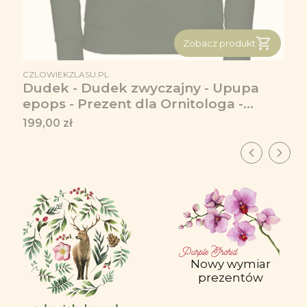
Zobacz produkt
PRODUCENT
CZLOWIEKZLASU.PL
Dudek - Dudek zwyczajny - Upupa
epops - Prezent dla Ornitologa -
Bluza premium
Cena
199,00 zł
Nowy wymiar
prezentów