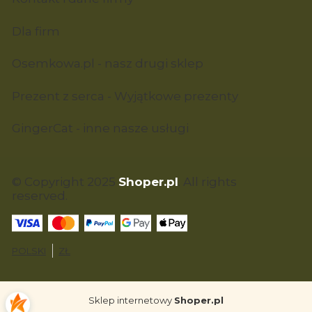
Dla firm
Osemkowa.pl - nasz drugi sklep
Prezent z serca - Wyjątkowe prezenty
GingerCat - inne nasze usługi
© Copyright 2025
Shoper.pl
. All rights
reserved.
POLSKI
ZŁ
Sklep internetowy
Shoper.pl