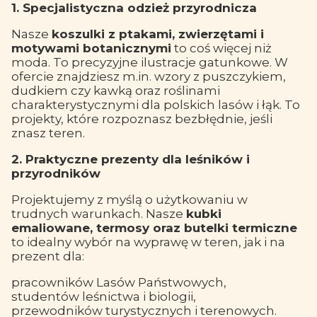
1. Specjalistyczna odzież przyrodnicza
Nasze
koszulki z ptakami, zwierzętami i
motywami botanicznymi
to coś więcej niż
moda. To precyzyjne ilustracje gatunkowe. W
ofercie znajdziesz m.in. wzory z puszczykiem,
dudkiem czy kawką oraz roślinami
charakterystycznymi dla polskich lasów i łąk. To
projekty, które rozpoznasz bezbłędnie, jeśli
znasz teren.
2. Praktyczne prezenty dla leśników i
przyrodników
Projektujemy z myślą o użytkowaniu w
trudnych warunkach. Nasze
kubki
emaliowane, termosy oraz butelki termiczne
to idealny wybór na wyprawę w teren, jak i na
prezent dla:
pracowników Lasów Państwowych,
studentów leśnictwa i biologii,
przewodników turystycznych i terenowych.