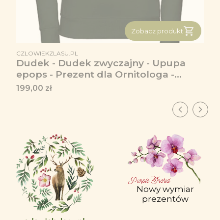
Zobacz produkt
PRODUCENT
CZLOWIEKZLASU.PL
Dudek - Dudek zwyczajny - Upupa
epops - Prezent dla Ornitologa -
Bluza premium
Cena
199,00 zł
Nowy wymiar
prezentów