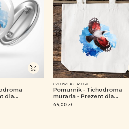
PRODUCENT
CZLOWIEKZLASU.PL
hodroma
Pomurnik - Tichodroma
t dla
muraria - Prezent dla
zent dla
ornitologa - Prezent dla
Cena
45,00 zł
rzypinka z
przyrodnika - Torba z
Przypinka
Pomurnikiem - Torba 2 uc