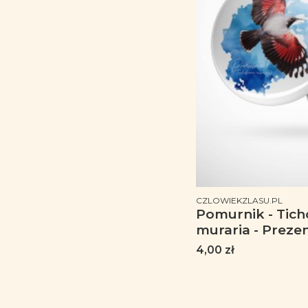
PRODUCENT
CZLOWIEKZLASU.PL
Pomurnik - Tic
muraria - Prezen
ornitologa - Pre
Cena
4,00 zł
przyrodnika - P
Pomurnikiem - 