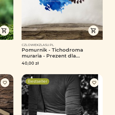
PRODUCENT
CZLOWIEKZLASU.PL
Pomurnik - Tichodroma
muraria - Prezent dla
ornitologa - Prezent dla
Cena
40,00 zł
przyrodnika - Poduszka
Bestseller