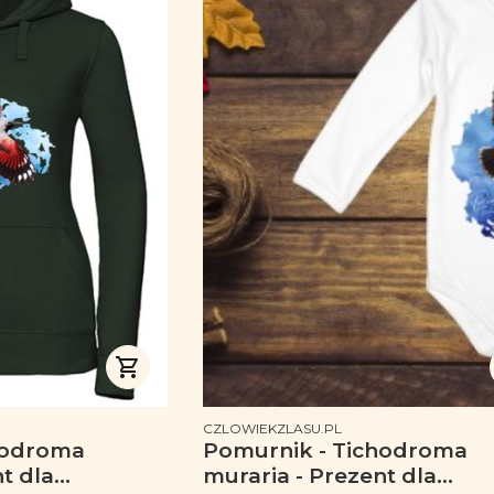
PRODUCENT
CZLOWIEKZLASU.PL
hodroma
Pomurnik - Tichodroma
t dla
muraria - Prezent dla