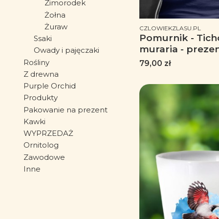
Zimorodek
Żołna
Żuraw
PRODUCENT
CZLOWIEKZLASU.PL
Pomurnik - Tic
Ssaki
muraria - prezen
Owady i pajęczaki
ornitologa - Pre
Rośliny
Cena
79,00 zł
przyrodnika - K
Z drewna
pomurnikiem - 
Purple Orchid
Produkty
Pakowanie na prezent
Kawki
WYPRZEDAŻ
Ornitolog
Zawodowe
Inne
Koniec menu