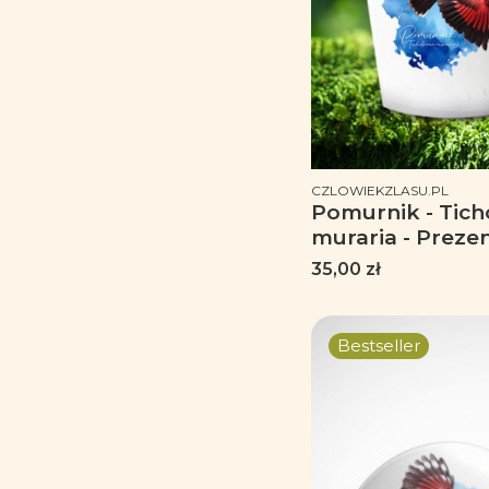
PRODUCENT
CZLOWIEKZLASU.PL
Pomurnik - Tic
muraria - Prezen
ornitologa - Pre
Cena
35,00 zł
przyrodnika - K
Pomurnikiem - K
Bestseller