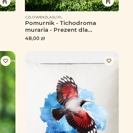
PRODUCENT
CZLOWIEKZLASU.PL
Pomurnik - Tichodroma
muraria - Prezent dla
ornitologa - Prezent dla
Cena
48,00 zł
przyrodnika - Kubek z
Pomurnikiem - Kubek
emaliowany