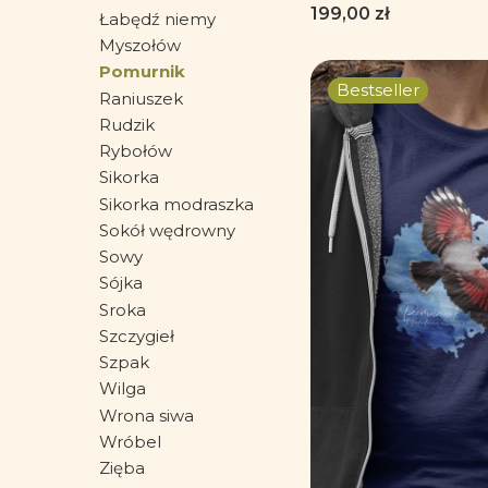
ornitologa - Pre
Cena
199,00 zł
Łabędź niemy
przyrodnika - Bl
Myszołów
Pomurnikiem
Pomurnik
Bestseller
Raniuszek
Rudzik
Rybołów
Sikorka
Sikorka modraszka
Sokół wędrowny
Sowy
Sójka
Sroka
Szczygieł
Szpak
Wilga
Wrona siwa
Wróbel
Zięba