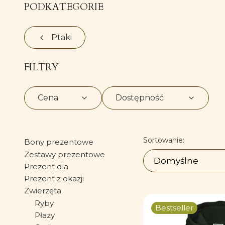
PODKATEGORIE
Ptaki
FILTRY
Cena
Dostępność
Koniec filtrów
Lista prod
Sortowanie:
Bony prezentowe
Zestawy prezentowe
Domyślne
Prezent dla
Prezent z okazji
Zwierzęta
Ryby
Bestseller
Płazy