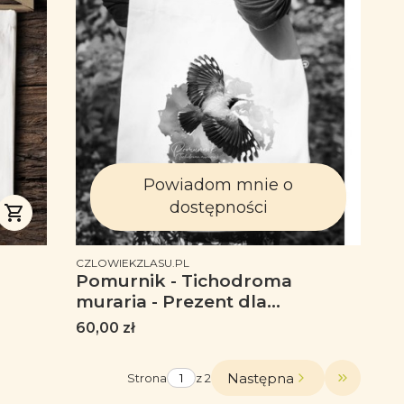
Powiadom mnie o
dostępności
PRODUCENT
CZLOWIEKZLASU.PL
Pomurnik - Tichodroma
muraria - Prezent dla
ornitologa - Prezent dla
Cena
60,00 zł
przyrodnika - Torba z
ha
Pomurnikiem - Torba na ramię
Następna
Strona
z 2
Przejdź d