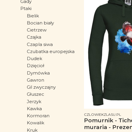
Gady
Ptaki
Bielik
Bocian biały
Cietrzew
Czajka
Czapla siwa
Czubatka europejska
Dudek
Dzięcioł
Dymówka
Gawron
Gil zwyczajny
Głuszec
Jerzyk
Kawka
PRODUCENT
CZLOWIEKZLASU.PL
Kormoran
Pomurnik - Tic
Kowalik
muraria - Prezen
Kruk