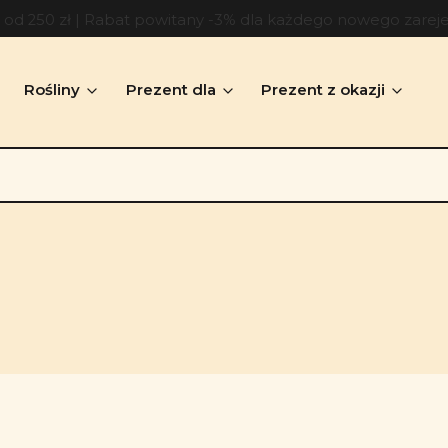
d 250 zł | Rabat powitany -3% dla każdego nowego zarej
Rośliny
Prezent dla
Prezent z okazji