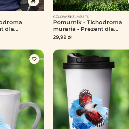
PRODUCENT
CZLOWIEKZLASU.PL
hodroma
Pomurnik - Tichodroma
t dla
muraria - Prezent dla
zent dla
ornitologa - Prezent dla
Cena
29,99 zł
oszulka z
przyrodnika - Kubek z
Koszulka
Pomurnikiem - Kubek
ceramiczny