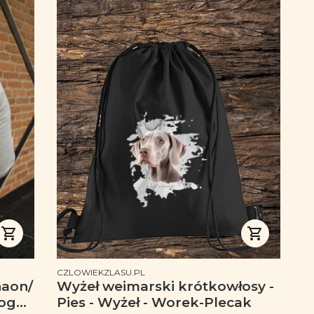
PRODUCENT
CZLOWIEKZLASU.PL
haon/
Wyżeł weimarski krótkowłosy -
oga,
Pies - Wyżeł - Worek-Plecak