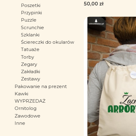
Worek-Plecak
Cena
50,00 zł
Poszetki
Przypinki
Puzzle
Scrunchie
Szklanki
Ściereczki do okularów
Tatuaże
Torby
Zegary
Zakładki
Zestawy
Pakowanie na prezent
Kawki
WYPRZEDAŻ
Ornitolog
Zawodowe
Inne
Koniec menu