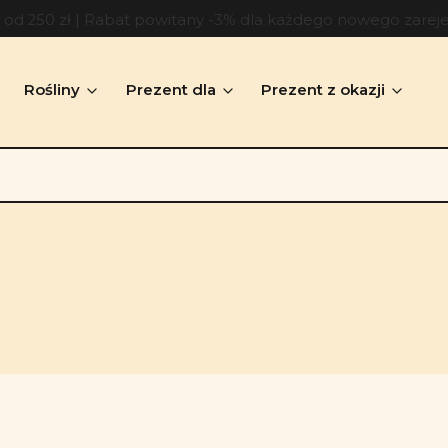
d 250 zł | Rabat powitany -3% dla każdego nowego zarej
Rośliny
Prezent dla
Prezent z okazji