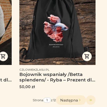
PRODUCENT
CZLOWIEKZLASU.PL
Bojownik wspaniały /Betta
t dla
splendens/ - Ryba – Prezent dla
akwarysty - Prezent dla
Cena
50,00 zł
akwarystki - Akwarystyka -
Worek-Plecak
Następna
Strona
z 12
Przejdź d