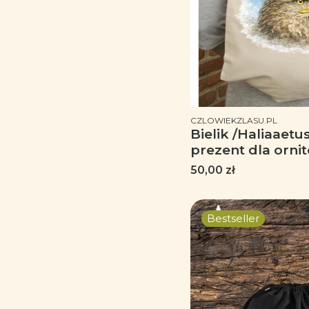
PRODUCENT
CZLOWIEKZLASU.PL
Bielik /Haliaaetus 
prezent dla ornit
Worek-Plecak
Cena
50,00 zł
Bestseller