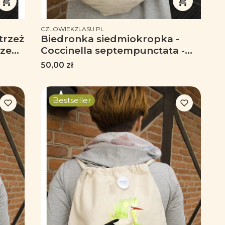
PRODUCENT
CZLOWIEKZLASU.PL
trzeż
Biedronka siedmiokropka -
ezent
Coccinella septempunctata -
worek
Biedronka - Prezent dla
Cena
50,00 zł
przyrodnika - Prezent dla
entomologa - Worek-Plecak
Bestseller