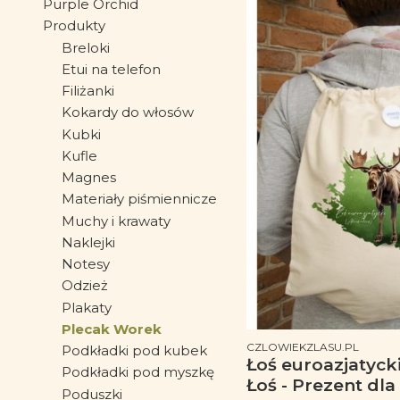
Purple Orchid
Produkty
Breloki
Etui na telefon
Filiżanki
Kokardy do włosów
Kubki
Kufle
Magnes
Materiały piśmiennicze
Muchy i krawaty
Naklejki
Notesy
Odzież
Plakaty
Plecak Worek
PRODUCENT
CZLOWIEKZLASU.PL
Podkładki pod kubek
Łoś euroazjatycki 
Podkładki pod myszkę
Łoś - Prezent dla
Poduszki