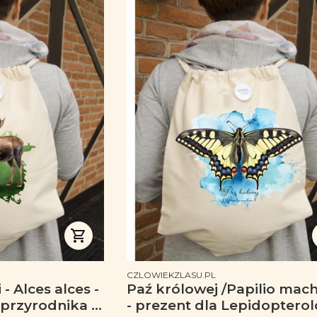
PRODUCENT
CZLOWIEKZLASU.PL
- Alces alces -
Paź królowej /Papilio mac
 przyrodnika -
- prezent dla Lepidopterol