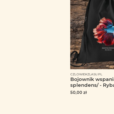
PRODUCENT
CZLOWIEKZLASU.PL
Bojownik wspania
splendens/ - Ryb
akwarysty - Prez
Cena
50,00 zł
akwarystki - Akw
Worek-Plecak