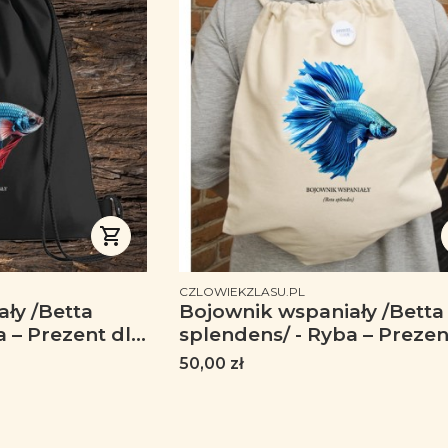
PRODUCENT
CZLOWIEKZLASU.PL
ły /Betta
Bojownik wspaniały /Betta
a – Prezent dla
splendens/ - Ryba – Prezen
ent dla
akwarysty - Prezent dla
Cena
50,00 zł
arystyka -
akwarystki - Akwarystyka -
Worek-Plecak