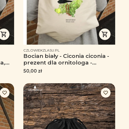
PRODUCENT
CZLOWIEKZLASU.PL
Bocian biały - Ciconia ciconia -
a,
prezent dla ornitologa -
nika
Worek-Plecak
Cena
50,00 zł