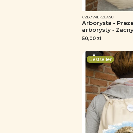
PRODUCENT
CZLOWIEKZLASU
Arborysta - Prez
arborysty - Zacny
Worek plecak
Cena
50,00 zł
Bestseller