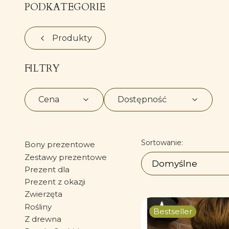
PODKATEGORIE
Produkty
FILTRY
Cena
Dostępność
Koniec filtrów
Lista produ
Sortowanie:
Bony prezentowe
Zestawy prezentowe
Domyślne
Prezent dla
Prezent z okazji
Zwierzęta
Rośliny
Bestseller
Z drewna