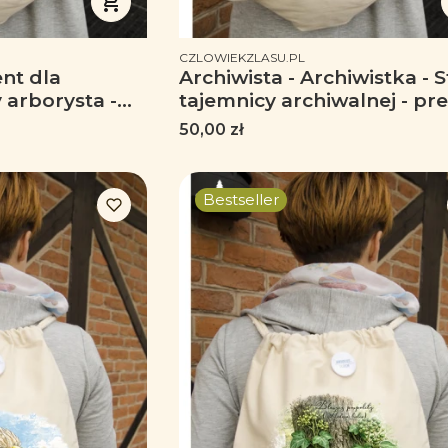
PRODUCENT
CZLOWIEKZLASU.PL
ent dla
Archiwista - Archiwistka - S
 arborysta -
tajemnicy archiwalnej - pr
dla archiwisty - Plecak 
Cena
50,00 zł
Bestseller