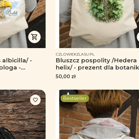
PRODUCENT
CZLOWIEKZLASU.PL
albicilla/ -
Bluszcz pospolity /Hedera
ologa -
helix/ - prezent dla botanik
prezent dla florysty, miłoś
Cena
50,00 zł
roślin - Worek-Plecak
Bestseller