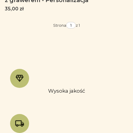
z grawerem - Personalizacja
Cena
35,00 zł
Strona
z 1
Wysoka jakość