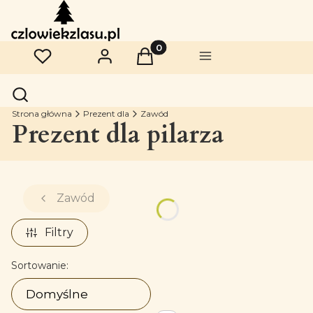
Produkty w koszyku: 0. Zobac
Ulubione
Zaloguj się
Koszyk
Menu
Otwórz wyszukiwarkę
Szukaj
Strona główna
Prezent dla
Zawód
Prezent dla pilarza
Zawód
Filtry
Lista produktów
Sortowanie:
Domyślne