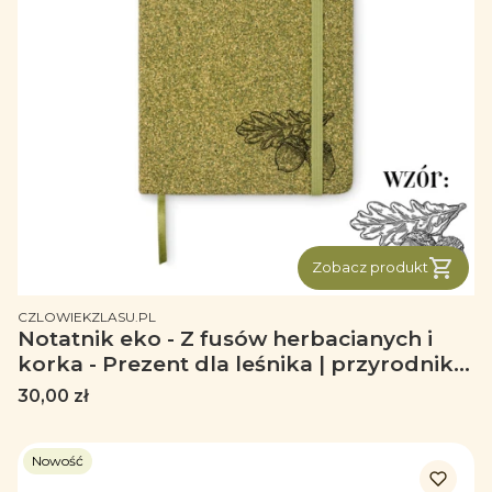
Zobacz produkt
PRODUCENT
CZLOWIEKZLASU.PL
Notatnik eko - Z fusów herbacianych i
korka - Prezent dla leśnika | przyrodnika
- Z grawerem liście dębu - Notes zielony
Cena
30,00 zł
Nowość