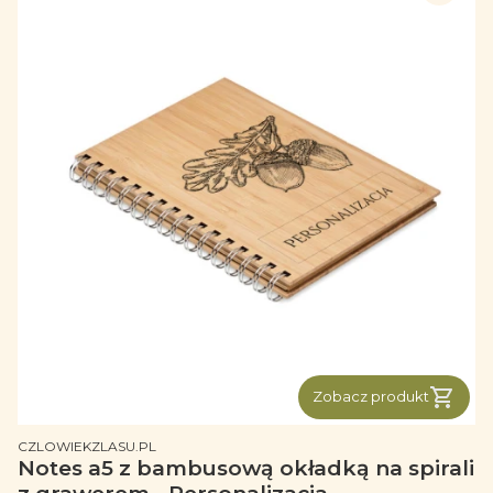
Zobacz produkt
PRODUCENT
CZLOWIEKZLASU.PL
Notes a5 z bambusową okładką na spirali