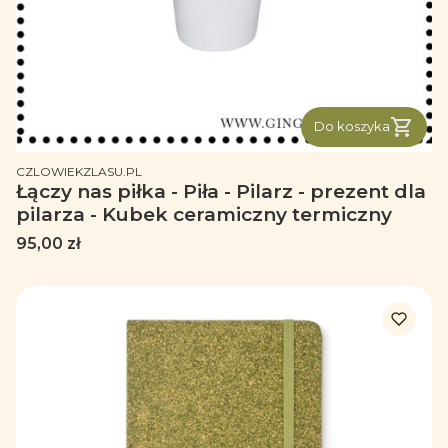
Do koszyka
PRODUCENT
CZLOWIEKZLASU.PL
Łączy nas piłka - Piła - Pilarz - prezent dla
pilarza - Kubek ceramiczny termiczny
Cena
95,00 zł