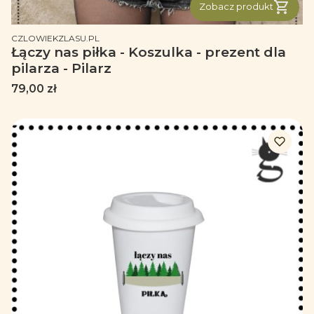
Zobacz produkt
PRODUCENT
CZLOWIEKZLASU.PL
Łączy nas piłka - Koszulka - prezent dla
pilarza - Pilarz
Cena
79,00 zł