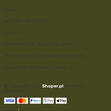
O nas
Kontakt i dane firmy
Dla firm
Osemkowa.pl - nasz drugi sklep
Prezent z serca - Wyjątkowe prezenty
GingerCat - inne nasze usługi
© Copyright 2025
Shoper.pl
. All rights
reserved.
POLSKI
ZŁ