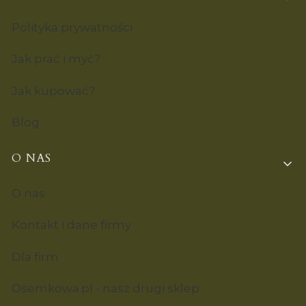
Polityka prywatności
Jak prać i myć?
Jak kupować?
Blog
O NAS
O nas
Kontakt i dane firmy
Dla firm
Osemkowa.pl - nasz drugi sklep