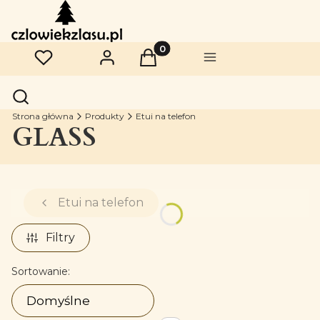
Produkty w koszyku: 0. Zobac
Ulubione
Zaloguj się
Koszyk
Menu
Otwórz wyszukiwarkę
Szukaj
Strona główna
Produkty
Etui na telefon
GLASS
Etui na telefon
Filtry
Lista produktów
Sortowanie:
Domyślne