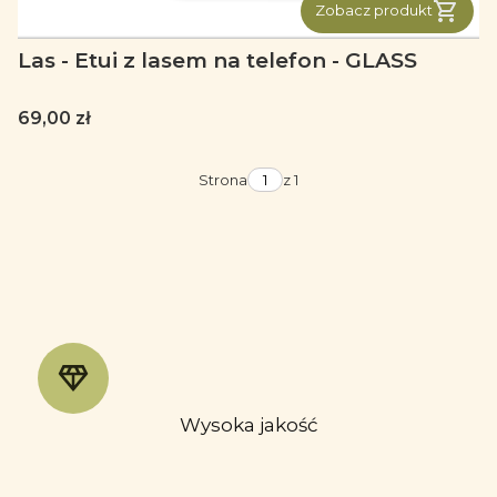
Zobacz produkt
Las - Etui z lasem na telefon - GLASS
Cena
69,00 zł
Strona
z 1
Wysoka jakość